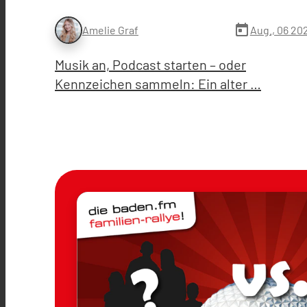
today
Aug., 06 20
Amelie Graf
Musik an, Podcast starten – oder
Kennzeichen sammeln: Ein alter …