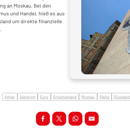
ung an Moskau. Bei den
mus und Handel, hieß es aus
land um direkte finanzielle
.
Athen
Bankrott
Euro
Griechenland
Moskau
Pleite
Russlan