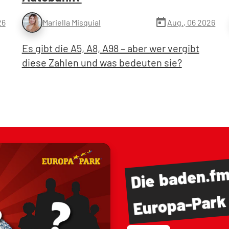
today
26
Aug., 06 2026
Mariella Misquial
Es gibt die A5, A8, A98 – aber wer vergibt
diese Zahlen und was bedeuten sie?
baden.f
Die
Europa-Park