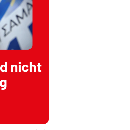
d nicht
ng