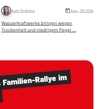
today
Aug., 05 2026
Ruth Strätling
Wasserkraftwerke bringen wegen
Trockenheit und niedrigem Pegel …
im
Familien-Rallye
m