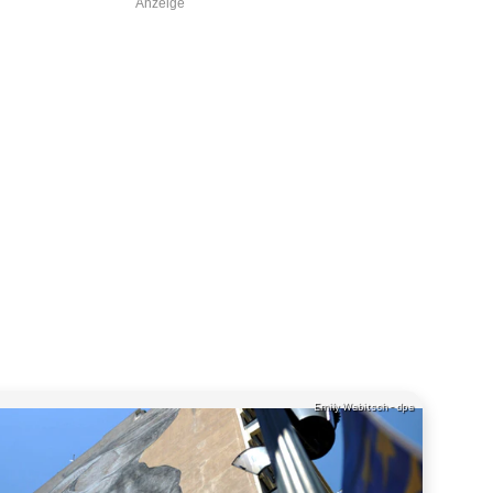
Anzeige
Emily Wabitsch - dpa