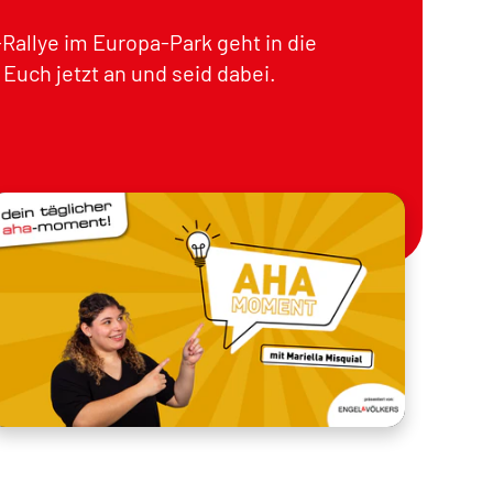
Rallye im Europa-Park geht in die
Euch jetzt an und seid dabei.