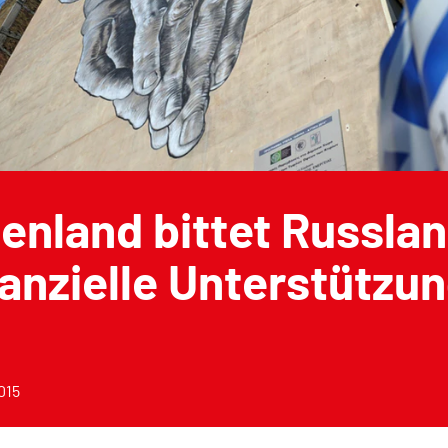
enland bittet Russlan
anzielle Unterstützu
2015