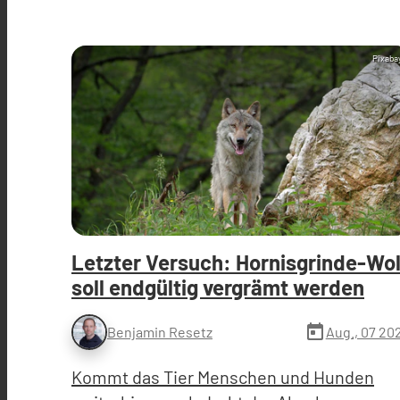
Pixaba
Letzter Versuch: Hornisgrinde-Wol
soll endgültig vergrämt werden
today
Aug., 07 20
Benjamin Resetz
Kommt das Tier Menschen und Hunden