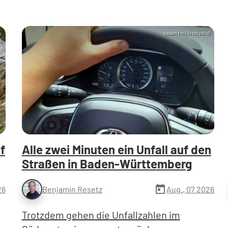
y
baden.fm (Archivbild)
f
Alle zwei Minuten ein Unfall auf den
Straßen in Baden-Württemberg
today
26
Aug., 07 2026
Benjamin Resetz
Trotzdem gehen die Unfallzahlen im