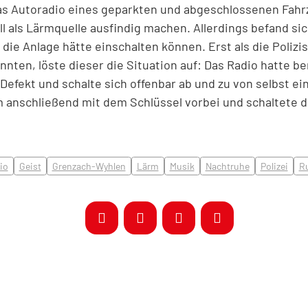
s Autoradio eines geparkten und abgeschlossenen Fah
l als Lärmquelle ausfindig machen. Allerdings befand si
die Anlage hätte einschalten können. Erst als die Polizi
nten, löste dieser die Situation auf: Das Radio hatte ber
efekt und schalte sich offenbar ab und zu von selbst ein
 anschließend mit dem Schlüssel vorbei und schaltete d
io
Geist
Grenzach-Wyhlen
Lärm
Musik
Nachtruhe
Polizei
R