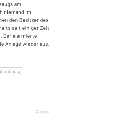
rzeugs am
ch niemand im
sten den Besitzer des
eits seit einiger Zeit
. Der alarmierte
ie Anlage wieder aus.
uhestörung
Anzeige