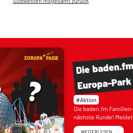
Südwesten insgesamt zurück
baden.f
Die
Europa-Park
#Aktion
Die baden.fm Familien-
nächste Runde! Meldet 
WEITERLESEN ...