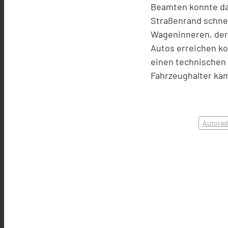
Beamten konnte da
Straßenrand schnel
Wageninneren, der 
Autos erreichen kon
einen technischen D
Fahrzeughalter kam
Autorad