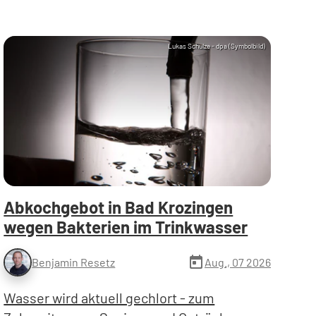
Lukas Schulze - dpa (Symbolbild)
Abkochgebot in Bad Krozingen
wegen Bakterien im Trinkwasser
today
Aug., 07 2026
Benjamin Resetz
Wasser wird aktuell gechlort - zum