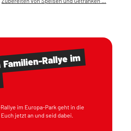
Zubereiten von Speisen und Getränken …
im
Familien-Rallye
m
Rallye im Europa-Park geht in die
Euch jetzt an und seid dabei.