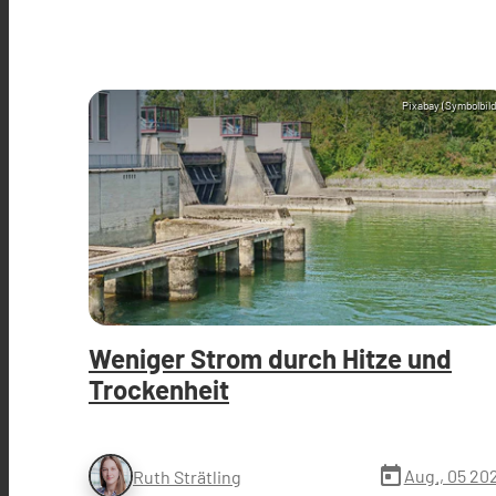
Pixabay (Symbolbild
Weniger Strom durch Hitze und
Trockenheit
today
Aug., 05 20
Ruth Strätling