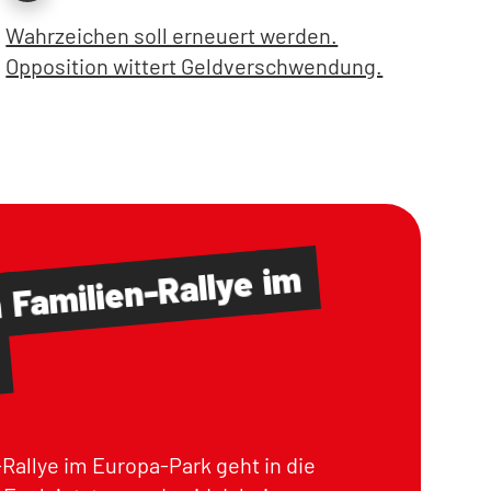
Wahrzeichen soll erneuert werden.
Opposition wittert Geldverschwendung.
im
Familien-Rallye
m
Rallye im Europa-Park geht in die