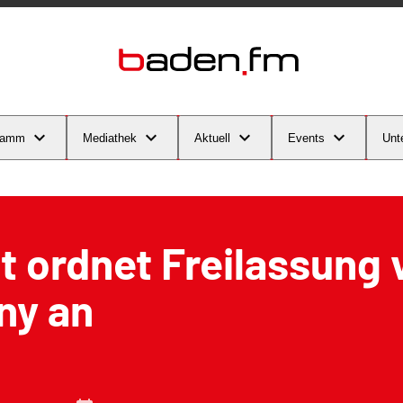
ramm
Mediathek
Aktuell
Events
Unt
t ordnet Freilassung 
ny an