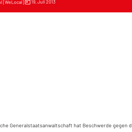
today
19. Juli 2013
l [WeLocal]
che Generalstaatsanwaltschaft hat Beschwerde gegen di