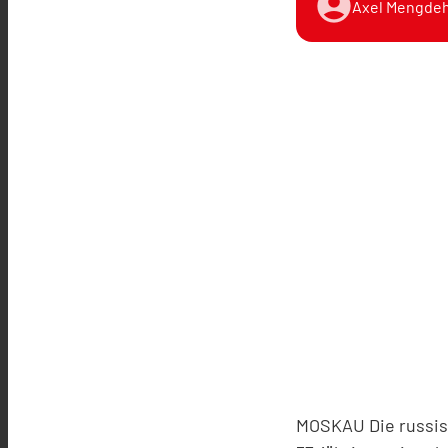
account_circle
Axel Mengdeh
MOSKAU Die russis