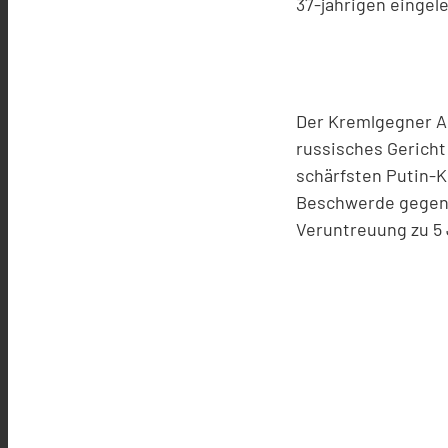
37-jährigen eingel
Der Kremlgegner Al
russisches Gericht
schärfsten Putin-Kr
Beschwerde gegen d
Veruntreuung zu 5 