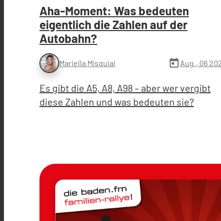
Aha-Moment: Was bedeuten
eigentlich die Zahlen auf der
Autobahn?
today
Aug., 06 20
Mariella Misquial
Es gibt die A5, A8, A98 – aber wer vergibt
diese Zahlen und was bedeuten sie?