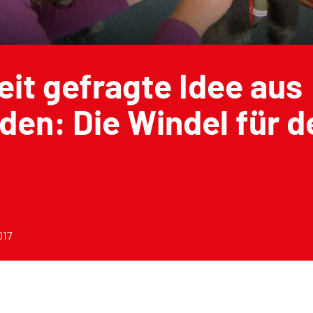
it gefragte Idee aus
en: Die Windel für d
017