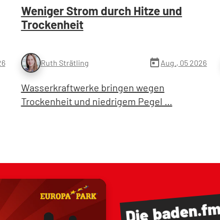
Weniger Strom durch Hitze und
Trockenheit
today
26
Aug., 05 2026
Ruth Strätling
Wasserkraftwerke bringen wegen
Trockenheit und niedrigem Pegel …
baden.f
Die