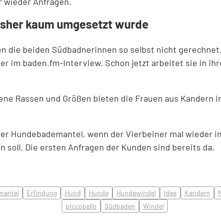
 wieder Anfragen.
 bisher kaum umgesetzt wurde
en die beiden Südbadnerinnen so selbst nicht gerechnet. 
er im baden.fm-Interview. Schon jetzt arbeitet sie in i
dene Rassen und Größen bieten die Frauen aus Kandern 
er Hundebademantel, wenn der Vierbeiner mal wieder i
n soll. Die ersten Anfragen der Kunden sind bereits da.
mantel
Erfindung
Hund
Hunde
Hundewindel
Idee
Kandern
piccobello
Südbaden
Windel