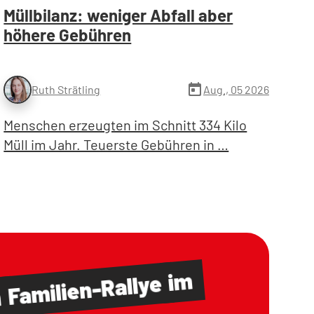
Müllbilanz: weniger Abfall aber
höhere Gebühren
today
Aug., 05 2026
Ruth Strätling
Menschen erzeugten im Schnitt 334 Kilo
Müll im Jahr. Teuerste Gebühren in …
im
Familien-Rallye
m