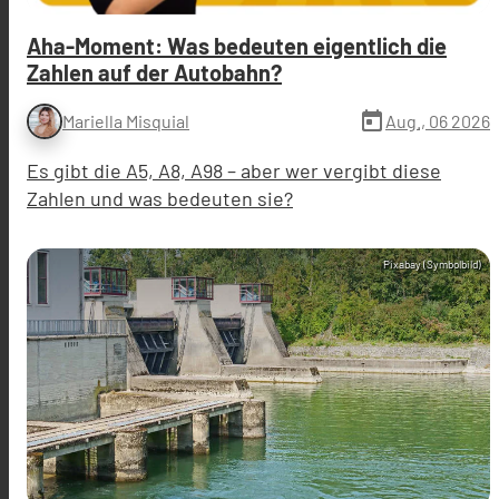
Aha-Moment: Was bedeuten eigentlich die
Zahlen auf der Autobahn?
today
Aug., 06 2026
Mariella Misquial
Es gibt die A5, A8, A98 – aber wer vergibt diese
Zahlen und was bedeuten sie?
Pixabay (Symbolbild)