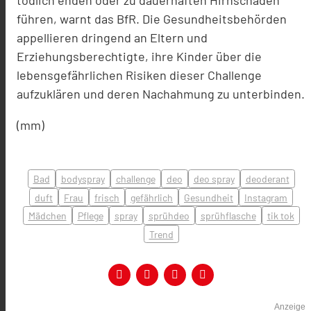
tödlich enden oder zu dauerhaften Hirnschäden
führen, warnt das BfR. Die Gesundheitsbehörden
appellieren dringend an Eltern und
Erziehungsberechtigte, ihre Kinder über die
lebensgefährlichen Risiken dieser Challenge
aufzuklären und deren Nachahmung zu unterbinden.
(mm)
Bad
bodyspray
challenge
deo
deo spray
deoderant
duft
Frau
frisch
gefährlich
Gesundheit
Instagram
Mädchen
Pflege
spray
sprühdeo
sprühflasche
tik tok
Trend
Anzeige