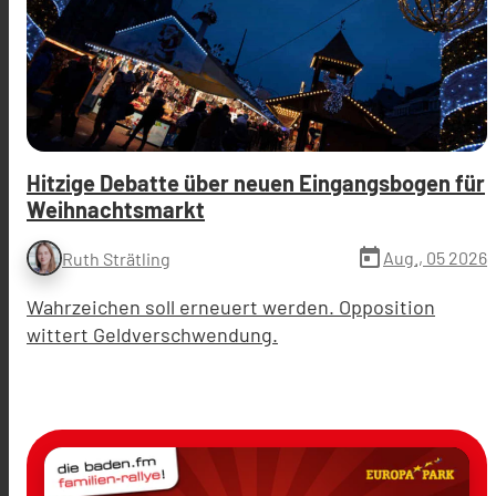
Hitzige Debatte über neuen Eingangsbogen für
Weihnachtsmarkt
today
Aug., 05 2026
Ruth Strätling
Wahrzeichen soll erneuert werden. Opposition
wittert Geldverschwendung.