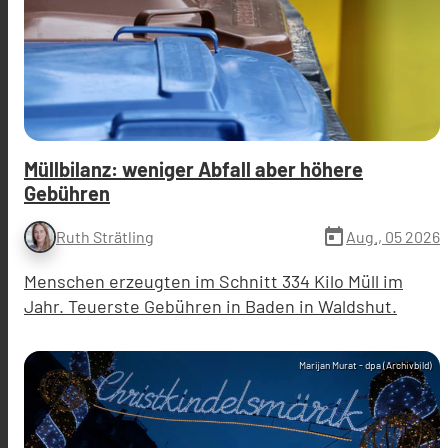
Müllbilanz: weniger Abfall aber höhere
Gebühren
today
Aug., 05 2026
Ruth Strätling
Menschen erzeugten im Schnitt 334 Kilo Müll im
Jahr. Teuerste Gebühren in Baden in Waldshut.
Marijan Murat - dpa (Archivbild)