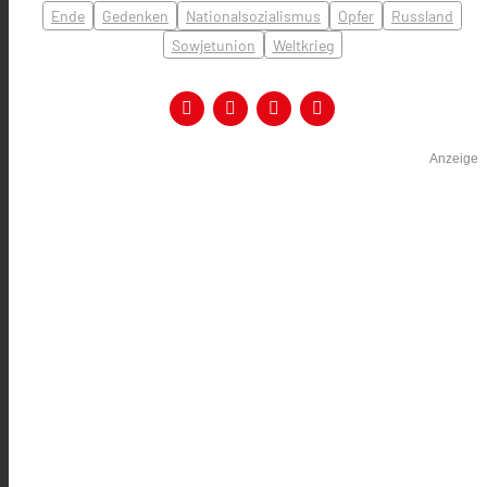
Ende
Gedenken
Nationalsozialismus
Opfer
Russland
Sowjetunion
Weltkrieg
Anzeige