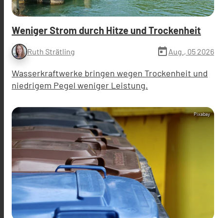
Weniger Strom durch Hitze und Trockenheit
today
Aug., 05 2026
Ruth Strätling
Wasserkraftwerke bringen wegen Trockenheit und
niedrigem Pegel weniger Leistung.
Pixabay