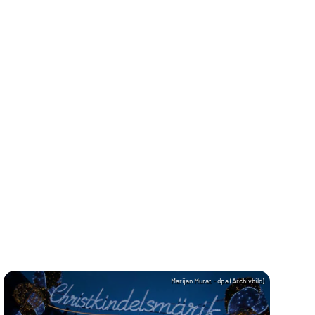
Marijan Murat - dpa (Archivbild)