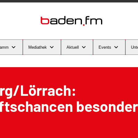
ramm
Mediathek
Aktuell
Events
Unt
rg/Lörrach:
ftschancen besonder