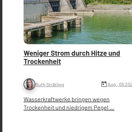
Weniger Strom durch Hitze und
Trockenheit
today
Aug., 05 20
Ruth Strätling
Wasserkraftwerke bringen wegen
Trockenheit und niedrigem Pegel …