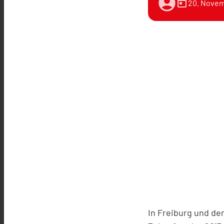
account_circle
today
20. Novem
In Freiburg und de