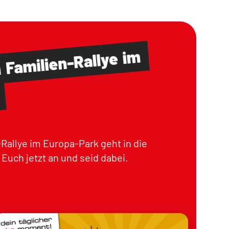
im
Familien-Rallye
m
Rallye im Europa-Park geht in die
Euch jetzt an und seid dabei.