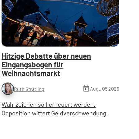
Hitzige Debatte über neuen
Eingangsbogen für
Weihnachtsmarkt
today
Aug., 05 2026
Ruth Strätling
Wahrzeichen soll erneuert werden.
Opposition wittert Geldverschwendung.