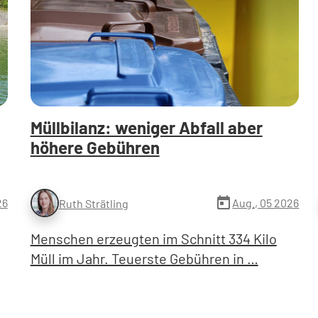
Müllbilanz: weniger Abfall aber
höhere Gebühren
today
26
Aug., 05 2026
Ruth Strätling
Menschen erzeugten im Schnitt 334 Kilo
Müll im Jahr. Teuerste Gebühren in …