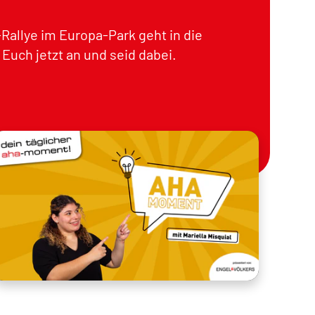
Rallye im Europa-Park geht in die
Euch jetzt an und seid dabei.