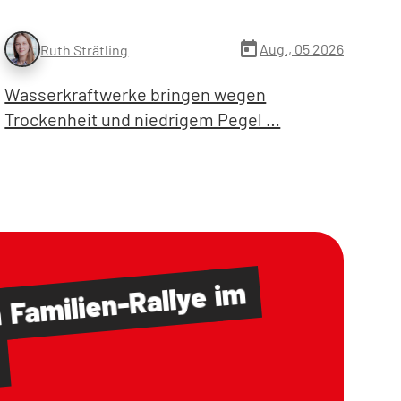
today
Aug., 05 2026
Ruth Strätling
Wasserkraftwerke bringen wegen
Trockenheit und niedrigem Pegel …
im
Familien-Rallye
m