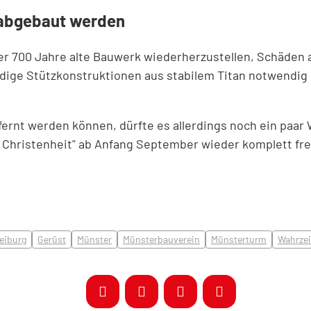
 abgebaut werden
ber 700 Jahre alte Bauwerk wiederherzustellen, Schäden
ändige Stützkonstruktionen aus stabilem Titan notwend
tfernt werden können, dürfte es allerdings noch ein pa
 Christenheit" ab Anfang September wieder komplett frei
eiburg
Gerüst
Münster
Münsterbauverein
Münsterturm
Wahrze