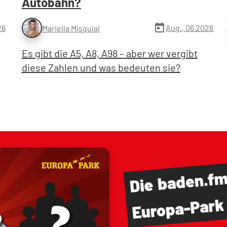
Autobahn?
today
26
Aug., 06 2026
Mariella Misquial
Es gibt die A5, A8, A98 – aber wer vergibt
diese Zahlen und was bedeuten sie?
baden.f
Die
Europa-Park