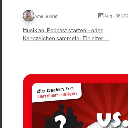
today
Aug., 06 20
Amelie Graf
Musik an, Podcast starten – oder
Kennzeichen sammeln: Ein alter …