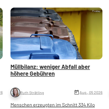
)
Pixabay
Müllbilanz: weniger Abfall aber
höhere Gebühren
today
26
Aug., 05 2026
Ruth Strätling
Menschen erzeugten im Schnitt 334 Kilo