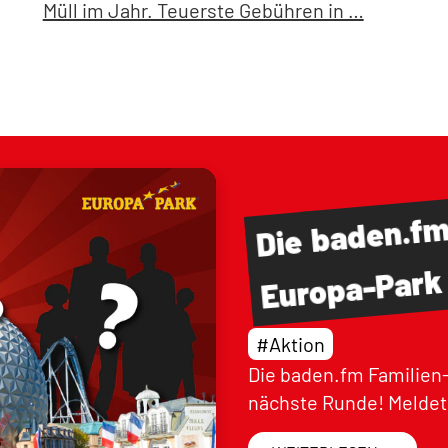
Müll im Jahr. Teuerste Gebühren in …
baden.f
Die
Europa-Park
#Aktion
Die baden.fm Familien-
nächste Runde! Meldet 