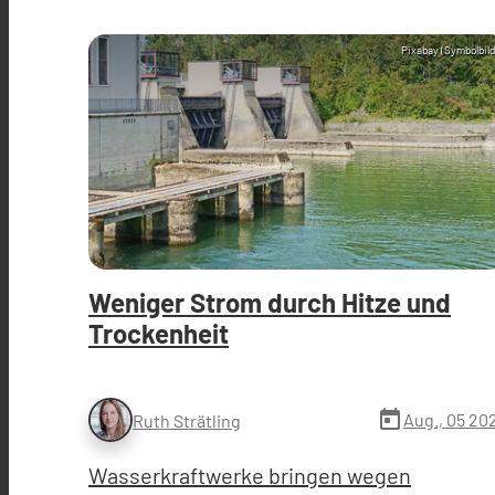
Pixabay (Symbolbild
Weniger Strom durch Hitze und
Trockenheit
today
Aug., 05 20
Ruth Strätling
Wasserkraftwerke bringen wegen