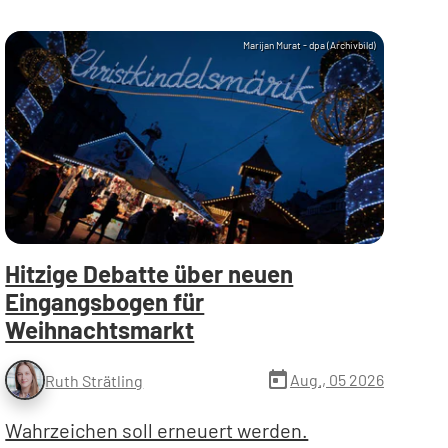
Marijan Murat - dpa (Archivbild)
Hitzige Debatte über neuen
Eingangsbogen für
Weihnachtsmarkt
today
Aug., 05 2026
Ruth Strätling
Wahrzeichen soll erneuert werden.