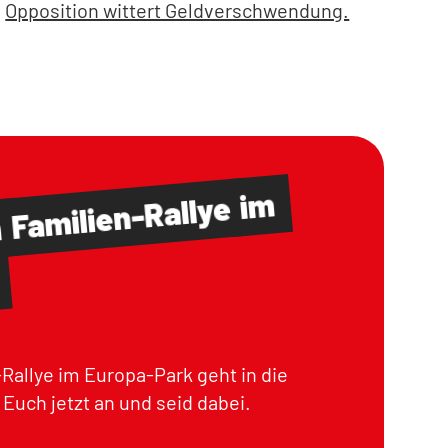
Opposition wittert Geldverschwendung.
im
Familien-Rallye
m
Rallye im Europa-Park geht in die
Euch jetzt an und seid dabei.