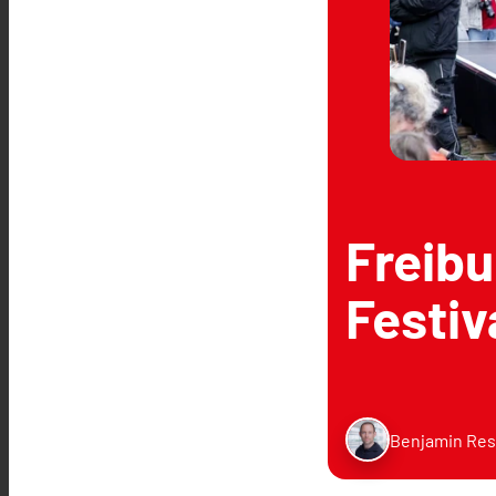
Freibu
Festiv
Benjamin Res