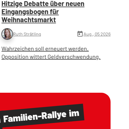
Hitzige Debatte über neuen
Eingangsbogen für
Weihnachtsmarkt
today
Aug., 05 2026
Ruth Strätling
Wahrzeichen soll erneuert werden.
Opposition wittert Geldverschwendung.
im
Familien-Rallye
m