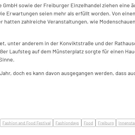
se GmbH sowie der Freiburger Einzelhandel ziehen eine ä
 Erwartungen seien mehr als erfüllt worden. Von einem 
er hatten zahlreiche Veranstaltungen, wie Modenschaue
net, unter anderem in der Konviktstraße und der Rathau
er Laufsteg auf dem Münsterplatz sorgte für einen Hauch
Sinne.
 Jahr, doch es kann davon ausgegangen werden, dass a
Fashion and Food Festival
Fashiondays
Food
Freiburg
Innensta