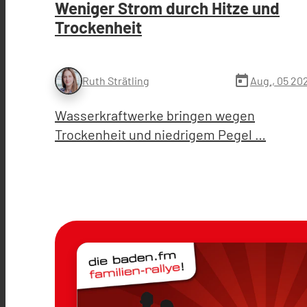
Weniger Strom durch Hitze und
Trockenheit
today
Aug., 05 20
Ruth Strätling
Wasserkraftwerke bringen wegen
Trockenheit und niedrigem Pegel …