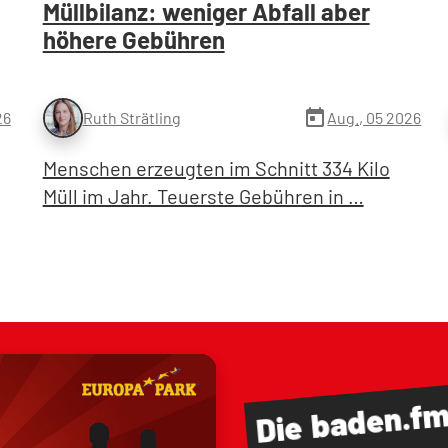
Müllbilanz: weniger Abfall aber
höhere Gebühren
today
26
Aug., 05 2026
Ruth Strätling
Menschen erzeugten im Schnitt 334 Kilo
Müll im Jahr. Teuerste Gebühren in …
baden.f
Die