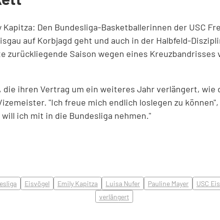
y Kapitza: Den Bundesliga-Basketballerinnen der USC Frei
sgau auf Korbjagd geht und auch in der Halbfeld-Diszipli
mte zurückliegende Saison wegen eines Kreuzbandrisses v
n, die ihren Vertrag um ein weiteres Jahr verlängert, wi
Vizemeister. "Ich freue mich endlich loslegen zu können",
ill ich mit in die Bundesliga nehmen."
sliga
Eisvögel
Emily Kapitza
Luisa Nufer
Pauline Mayer
USC Eis
verlängert