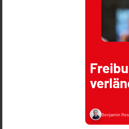
Freibu
verlän
Benjamin Res