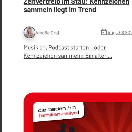
Zeitvertreib im Stau: Kennzeichen
sammeln liegt im Trend
today
Aug., 06 20
Amelie Graf
Musik an, Podcast starten – oder
Kennzeichen sammeln: Ein alter …