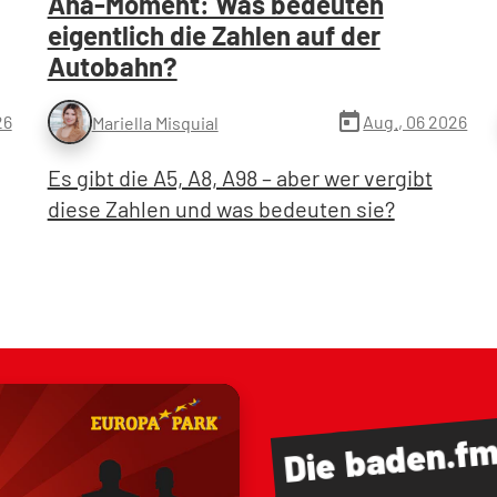
Aha-Moment: Was bedeuten
eigentlich die Zahlen auf der
Autobahn?
today
26
Aug., 06 2026
Mariella Misquial
Es gibt die A5, A8, A98 – aber wer vergibt
diese Zahlen und was bedeuten sie?
baden.f
Die