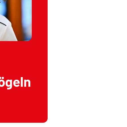
vögeln