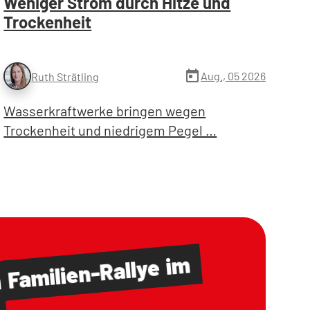
Weniger Strom durch Hitze und
Trockenheit
today
Aug., 05 2026
Ruth Strätling
Wasserkraftwerke bringen wegen
Trockenheit und niedrigem Pegel …
im
Familien-Rallye
m