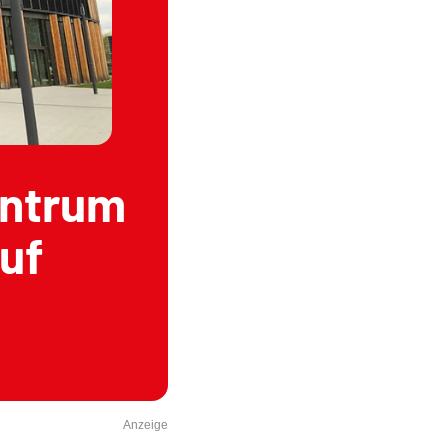
entrum
uf
Anzeige