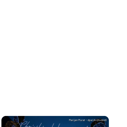
Marijan Murat - dpa (Archivbild)