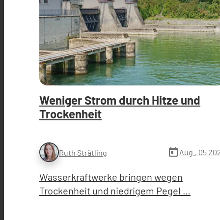
Weniger Strom durch Hitze und
Trockenheit
today
Aug., 05 20
Ruth Strätling
Wasserkraftwerke bringen wegen
Trockenheit und niedrigem Pegel …