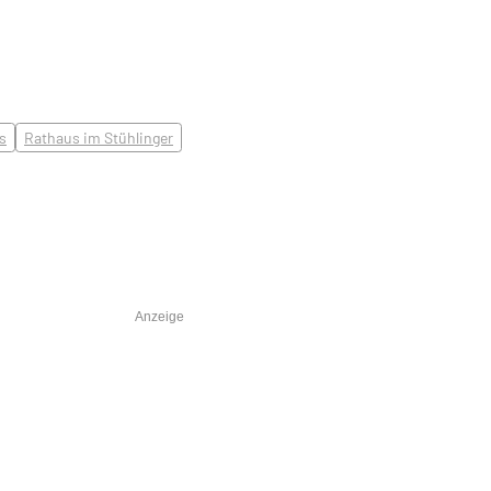
s
Rathaus im Stühlinger
Anzeige