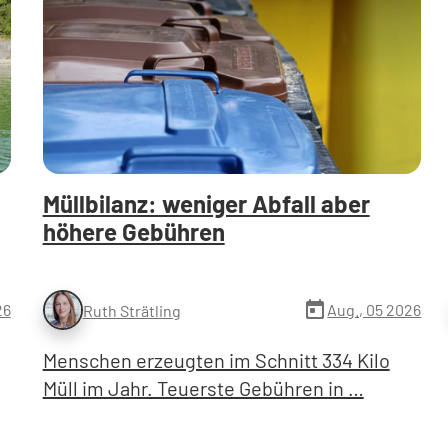
Müllbilanz: weniger Abfall aber
höhere Gebühren
today
26
Aug., 05 2026
Ruth Strätling
Menschen erzeugten im Schnitt 334 Kilo
Müll im Jahr. Teuerste Gebühren in …