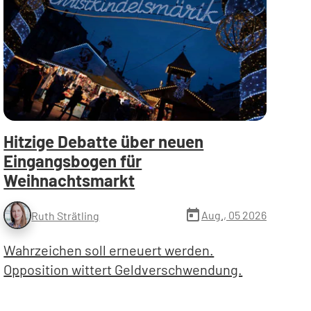
Hitzige Debatte über neuen
Eingangsbogen für
Weihnachtsmarkt
today
Aug., 05 2026
Ruth Strätling
Wahrzeichen soll erneuert werden.
Opposition wittert Geldverschwendung.