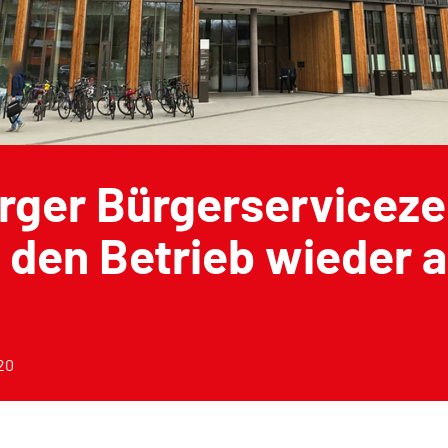
urger Bürgerservicez
den Betrieb wieder a
20