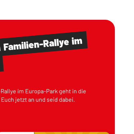
im
Familien-Rallye
m
Rallye im Europa-Park geht in die
Euch jetzt an und seid dabei.