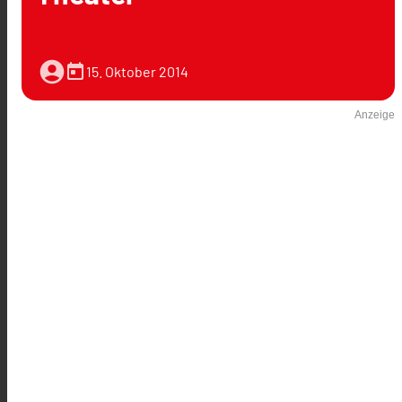
account_circle
today
15. Oktober 2014
Anzeige