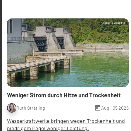
Pixabay (Symbolbild)
Weniger Strom durch Hitze und Trockenheit
today
Aug., 05 2026
Ruth Strätling
Wasserkraftwerke bringen wegen Trockenheit und
niedrigem Pegel weniger Leistung.