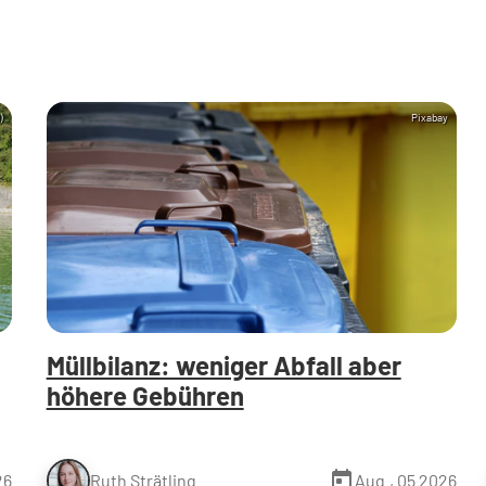
)
Pixabay
Müllbilanz: weniger Abfall aber
höhere Gebühren
today
26
Aug., 05 2026
Ruth Strätling