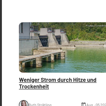
Pixabay (Symbolbild
Weniger Strom durch Hitze und
Trockenheit
today
Aug., 05 20
Ruth Strätling