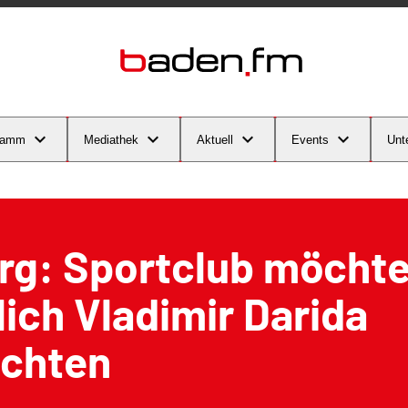
ramm
Mediathek
Aktuell
Events
Unt
rg: Sportclub möcht
ich Vladimir Darida
ichten