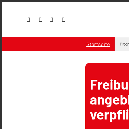
Startseite
Prog
Freibu
angebl
verpfl