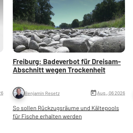
Freiburg: Badeverbot für Dreisam-
Abschnitt wegen Trockenheit
today
26
Aug., 06 2026
Benjamin Resetz
So sollen Rückzugsräume und Kältepools
für Fische erhalten werden