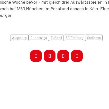
lische Woche bevor – mit gleich drei Auswärtsspielen in
och bei 1860 München im Pokal und danach in Köln. Ein
burger.
Augsburg
Bundesliga
Fußball
SC Freiburg
Steilpass