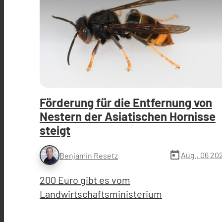
Förderung für die Entfernung von
Nestern der Asiatischen Hornisse
steigt
today
Aug., 06 20
Benjamin Resetz
200 Euro gibt es vom
Landwirtschaftsministerium