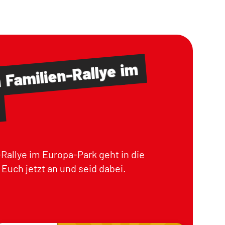
im
Familien-Rallye
m
Rallye im Europa-Park geht in die
Euch jetzt an und seid dabei.