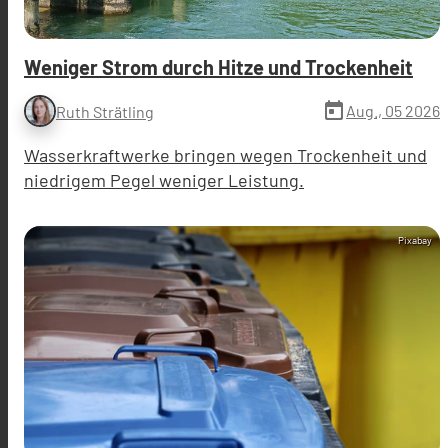
Weniger Strom durch Hitze und Trockenheit
today
Aug., 05 2026
Ruth Strätling
Wasserkraftwerke bringen wegen Trockenheit und
niedrigem Pegel weniger Leistung.
Pixabay