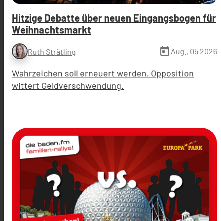
Hitzige Debatte über neuen Eingangsbogen für
Weihnachtsmarkt
today
Aug., 05 2026
Ruth Strätling
Wahrzeichen soll erneuert werden. Opposition
wittert Geldverschwendung.