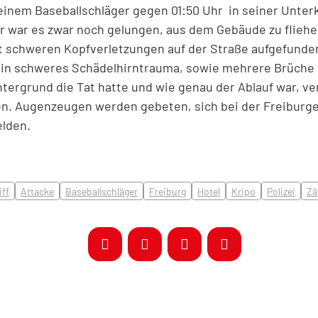
inem Baseballschläger gegen 01:50 Uhr in seiner Unterk
 war es zwar noch gelungen, aus dem Gebäude zu fliehen
it schweren Kopfverletzungen auf der Straße aufgefunde
 ein schweres Schädelhirntrauma, sowie mehrere Brüche
tergrund die Tat hatte und wie genau der Ablauf war, ve
en. Augenzeugen werden gebeten, sich bei der Freiburger
elden.
iff
Attacke
Baseballschläger
Freiburg
Hotel
Kripo
Polizei
Zä