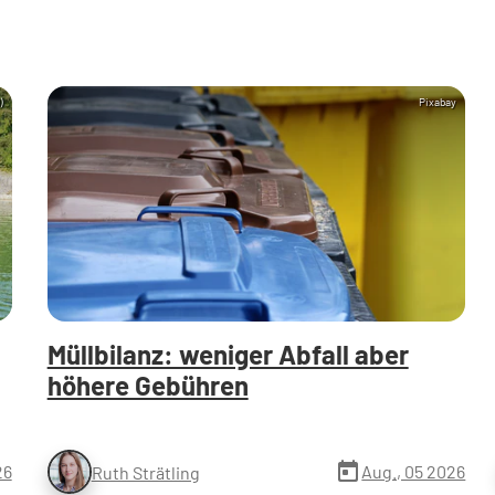
)
Pixabay
Müllbilanz: weniger Abfall aber
höhere Gebühren
today
26
Aug., 05 2026
Ruth Strätling