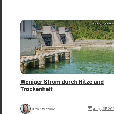
Pixabay (Symbolbild
Weniger Strom durch Hitze und
Trockenheit
today
Aug., 05 20
Ruth Strätling