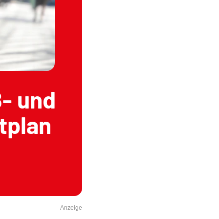
ß- und
tplan
Anzeige