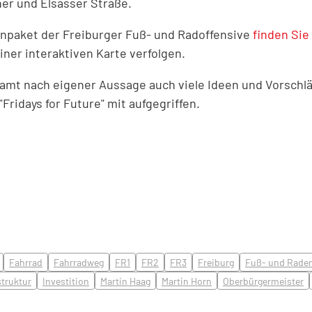
er und Elsässer Straße.
npaket der Freiburger Fuß- und Radoffensive
finden Sie
iner interaktiven Karte verfolgen.
uamt nach eigener Aussage auch viele Ideen und Vorsch
ridays for Future" mit aufgegriffen.
Fahrrad
Fahrradweg
FR1
FR2
FR3
Freiburg
Fuß- und Rade
struktur
Investition
Martin Haag
Martin Horn
Oberbürgermeister