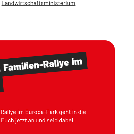
Landwirtschaftsministerium
im
Familien-Rallye
m
Rallye im Europa-Park geht in die
Euch jetzt an und seid dabei.