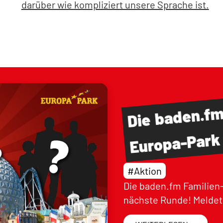
darüber wie kompliziert unsere Sprache ist.
baden.f
Die
Europa-Park
#Aktion
Die baden.fm Familien-
nächste Runde! Meldet 