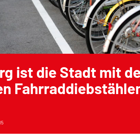
rg ist die Stadt mit d
en Fahrraddiebstähle
15