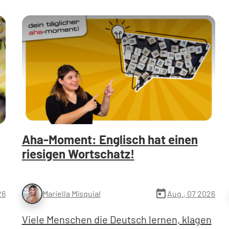
y
Aha-Moment: Englisch hat einen
riesigen Wortschatz!
today
26
Aug., 07 2026
Mariella Misquial
Viele Menschen die Deutsch lernen, klagen