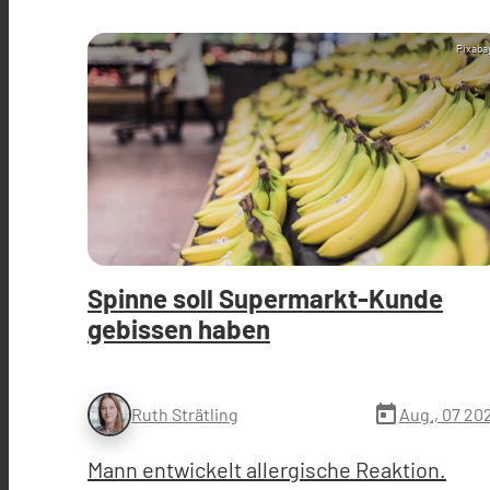
Pixaba
Spinne soll Supermarkt-Kunde
gebissen haben
today
Aug., 07 20
Ruth Strätling
Mann entwickelt allergische Reaktion.