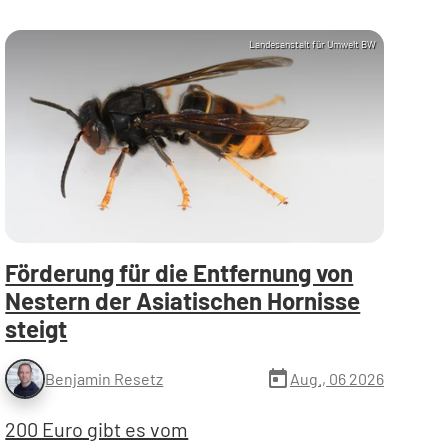
Landesanstalt für Umwelt BW
Förderung für die Entfernung von
Nestern der Asiatischen Hornisse
steigt
today
Aug., 06 2026
Benjamin Resetz
200 Euro gibt es vom