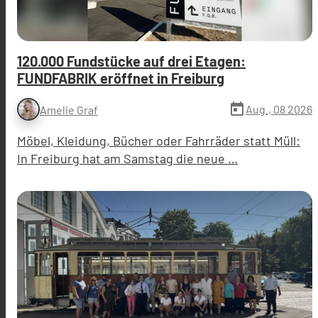
120.000 Fundstücke auf drei Etagen:
FUNDFABRIK eröffnet in Freiburg
today
Aug., 08 2026
Amelie Graf
Möbel, Kleidung, Bücher oder Fahrräder statt Müll:
In Freiburg hat am Samstag die neue …