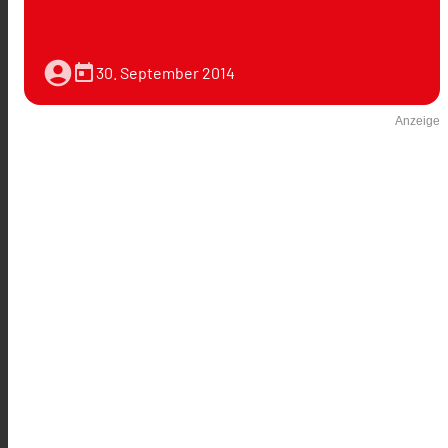
account_circle
today
30. September 2014
Anzeige