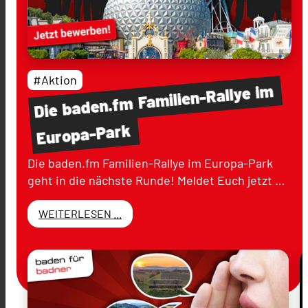
#Aktion
im
Familien-Rallye
baden.fm
Die
Europa-Park
Die baden.fm Familien-Rallye im Europa-Park
geht in die nächste Runde! Meldet Euch jetzt …
WEITERLESEN ...