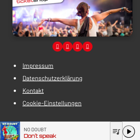
Impressum
Datenschutzerklärung
Kontakt
Cookie-Einstellungen
NO DOUBT
queue_music
play_arrow
Don´t speak