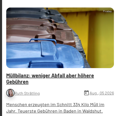
Pixabay
Müllbilanz: weniger Abfall aber höhere
Gebühren
today
Aug., 05 2026
Ruth Strätling
Menschen erzeugten im Schnitt 334 Kilo Müll im
Jahr. Teuerste Gebühren in Baden in Waldshut.