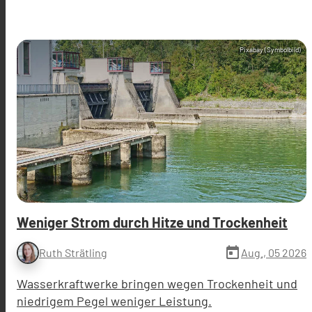
Pixabay (Symbolbild)
Weniger Strom durch Hitze und Trockenheit
today
Aug., 05 2026
Ruth Strätling
Wasserkraftwerke bringen wegen Trockenheit und
niedrigem Pegel weniger Leistung.