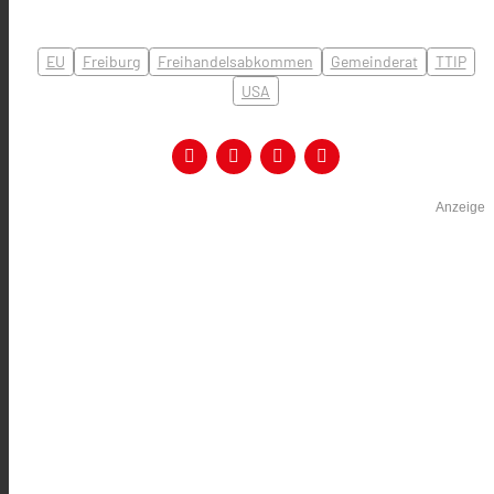
EU
Freiburg
Freihandelsabkommen
Gemeinderat
TTIP
USA
Anzeige