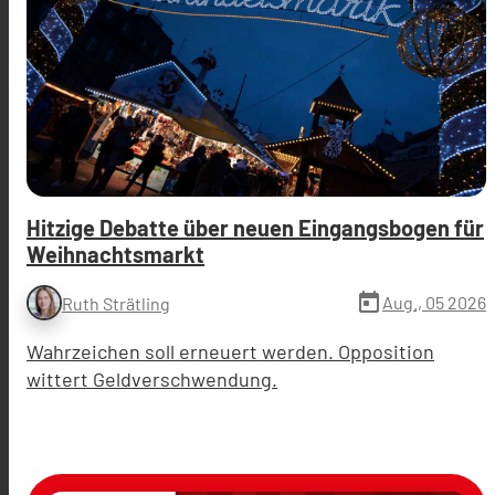
Hitzige Debatte über neuen Eingangsbogen für
Weihnachtsmarkt
today
Aug., 05 2026
Ruth Strätling
Wahrzeichen soll erneuert werden. Opposition
wittert Geldverschwendung.