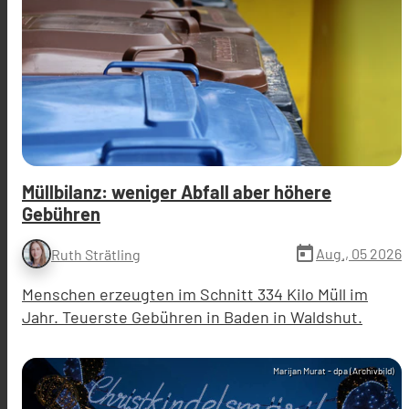
Müllbilanz: weniger Abfall aber höhere
Gebühren
today
Aug., 05 2026
Ruth Strätling
Menschen erzeugten im Schnitt 334 Kilo Müll im
Jahr. Teuerste Gebühren in Baden in Waldshut.
Marijan Murat - dpa (Archivbild)