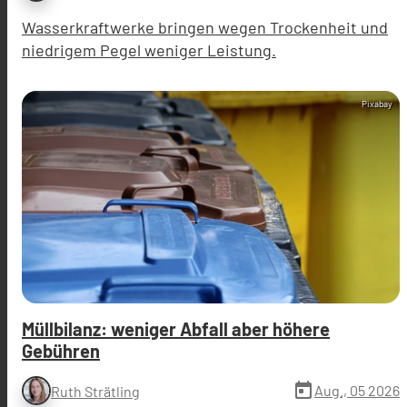
Wasserkraftwerke bringen wegen Trockenheit und
niedrigem Pegel weniger Leistung.
Pixabay
Müllbilanz: weniger Abfall aber höhere
Gebühren
today
Aug., 05 2026
Ruth Strätling