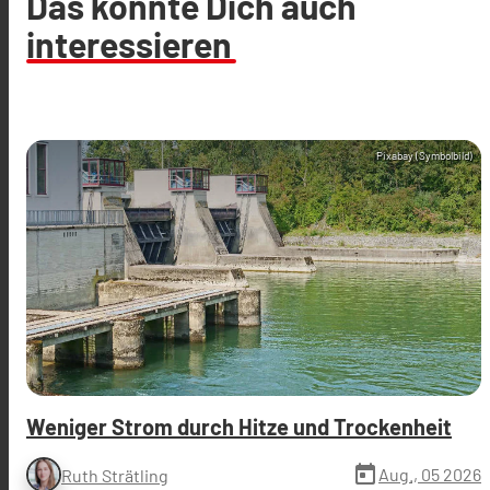
Das könnte Dich auch
interessieren
Pixabay (Symbolbild)
Weniger Strom durch Hitze und Trockenheit
today
Aug., 05 2026
Ruth Strätling