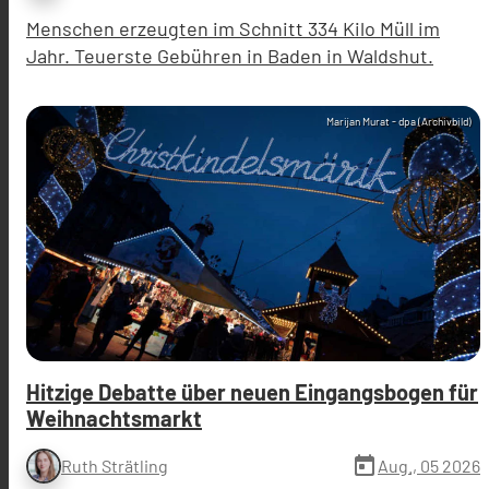
Menschen erzeugten im Schnitt 334 Kilo Müll im
Jahr. Teuerste Gebühren in Baden in Waldshut.
Marijan Murat - dpa (Archivbild)
Hitzige Debatte über neuen Eingangsbogen für
Weihnachtsmarkt
today
Aug., 05 2026
Ruth Strätling