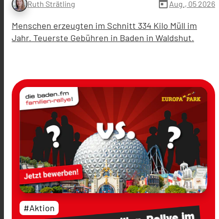
today
Aug., 05 2026
Ruth Strätling
Menschen erzeugten im Schnitt 334 Kilo Müll im
Jahr. Teuerste Gebühren in Baden in Waldshut.
#Aktion
im