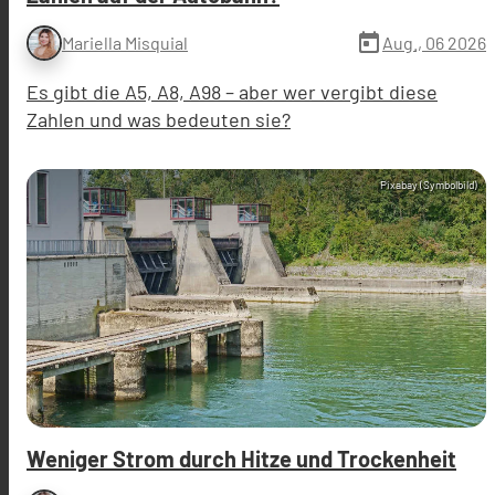
today
Aug., 06 2026
Mariella Misquial
Es gibt die A5, A8, A98 – aber wer vergibt diese
Zahlen und was bedeuten sie?
Pixabay (Symbolbild)
Weniger Strom durch Hitze und Trockenheit