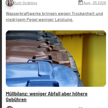
today
Aug., 05 2026
Ruth Strätling
Wasserkraftwerke bringen wegen Trockenheit und
niedrigem Pegel weniger Leistung.
Pixabay
Müllbilanz: weniger Abfall aber höhere
Gebühren