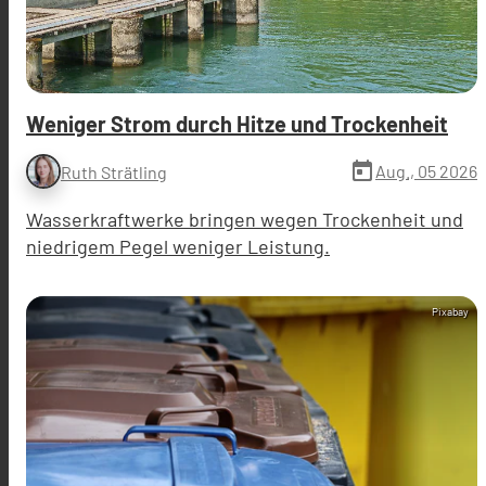
Weniger Strom durch Hitze und Trockenheit
today
Aug., 05 2026
Ruth Strätling
Wasserkraftwerke bringen wegen Trockenheit und
niedrigem Pegel weniger Leistung.
Pixabay