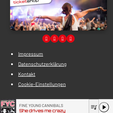
Impressum
Datenschutzerklärung
Kontakt
Cookie-Einstellungen
FINE YOUNG CANNIBALS
queue_music
play_arrow
She drives me crazy