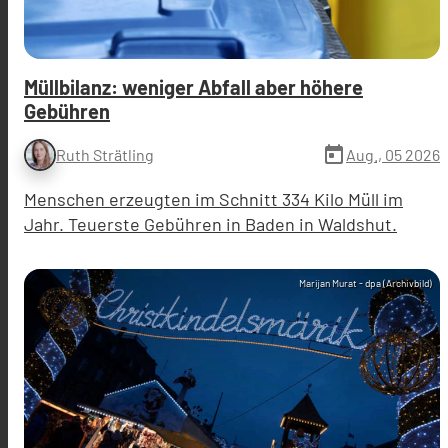
Müllbilanz: weniger Abfall aber höhere
Gebühren
today
Aug., 05 2026
Ruth Strätling
Menschen erzeugten im Schnitt 334 Kilo Müll im
Jahr. Teuerste Gebühren in Baden in Waldshut.
Marijan Murat - dpa (Archivbild)