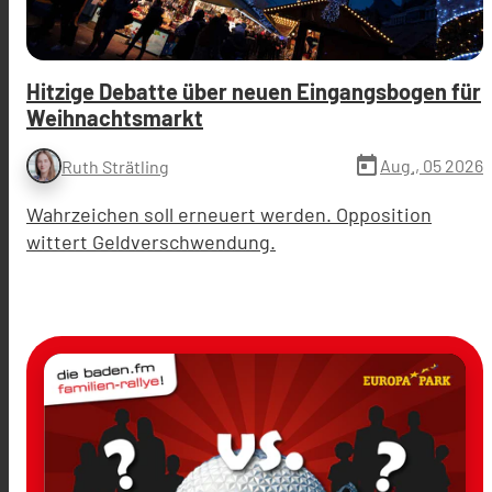
Hitzige Debatte über neuen Eingangsbogen für
Weihnachtsmarkt
today
Aug., 05 2026
Ruth Strätling
Wahrzeichen soll erneuert werden. Opposition
wittert Geldverschwendung.