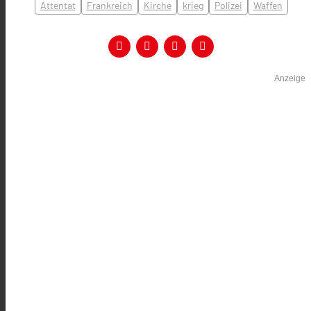
Attentat
Frankreich
Kirche
krieg
Polizei
Waffen
Anzeige