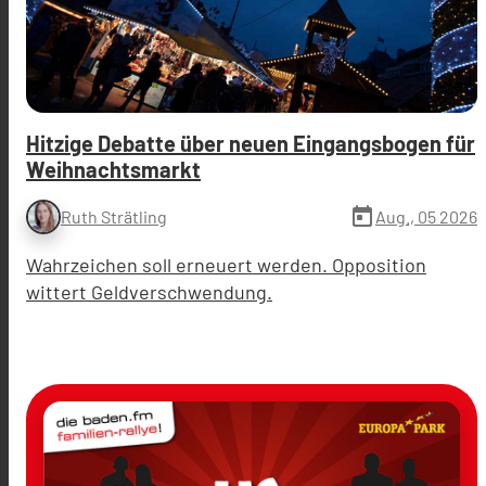
Hitzige Debatte über neuen Eingangsbogen für
Weihnachtsmarkt
today
Aug., 05 2026
Ruth Strätling
Wahrzeichen soll erneuert werden. Opposition
wittert Geldverschwendung.