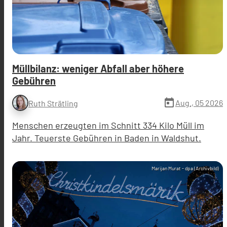
Müllbilanz: weniger Abfall aber höhere
Gebühren
today
Aug., 05 2026
Ruth Strätling
Menschen erzeugten im Schnitt 334 Kilo Müll im
Jahr. Teuerste Gebühren in Baden in Waldshut.
Marijan Murat - dpa (Archivbild)