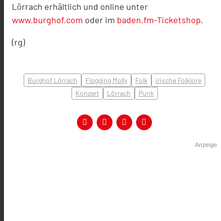
Lörrach erhältlich
und online unter
www.burghof.com
oder im
baden.fm-Ticketshop
.
(rg)
Burghof Lörrach
Flogging Molly
Folk
irische Folklore
Konzert
Lörrach
Punk
Anzeige