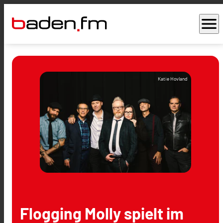
menu
Katie Hovland
Flogging Molly spielt im