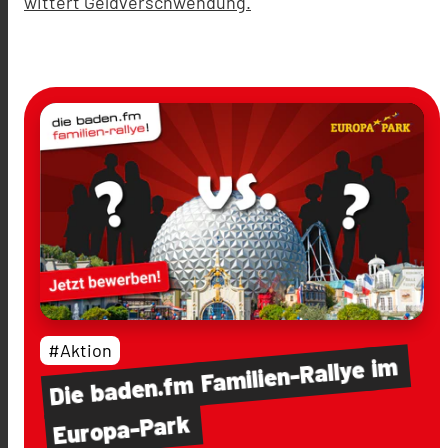
wittert Geldverschwendung.
#Aktion
im
Familien-Rallye
baden.fm
Die
Europa-Park