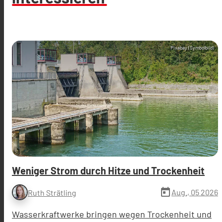
Pixabay (Symbolbild)
Weniger Strom durch Hitze und Trockenheit
today
Aug., 05 2026
Ruth Strätling
Wasserkraftwerke bringen wegen Trockenheit und