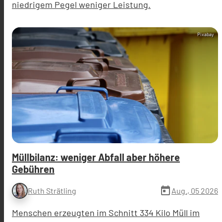
niedrigem Pegel weniger Leistung.
Pixabay
Müllbilanz: weniger Abfall aber höhere
Gebühren
today
Aug., 05 2026
Ruth Strätling
Menschen erzeugten im Schnitt 334 Kilo Müll im