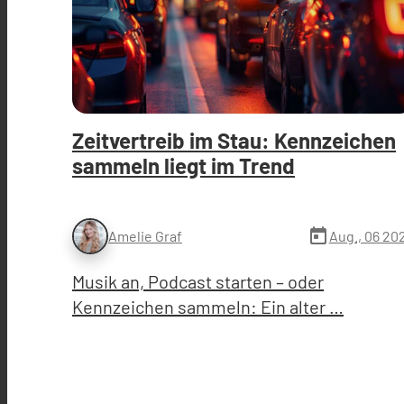
Zeitvertreib im Stau: Kennzeichen
sammeln liegt im Trend
today
Aug., 06 20
Amelie Graf
Musik an, Podcast starten – oder
Kennzeichen sammeln: Ein alter …