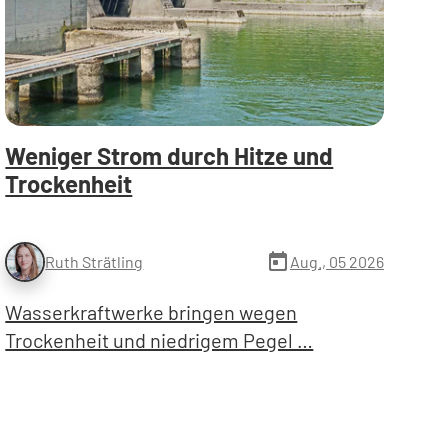
Weniger Strom durch Hitze und
Trockenheit
today
Aug., 05 2026
Ruth Strätling
Wasserkraftwerke bringen wegen
Trockenheit und niedrigem Pegel …