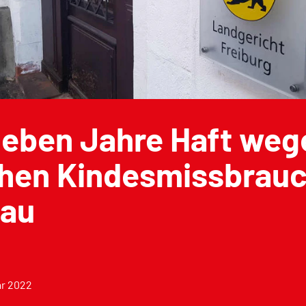
ieben Jahre Haft weg
chen Kindesmissbrauc
gau
ar 2022