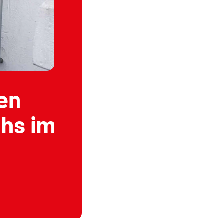
en
hs im