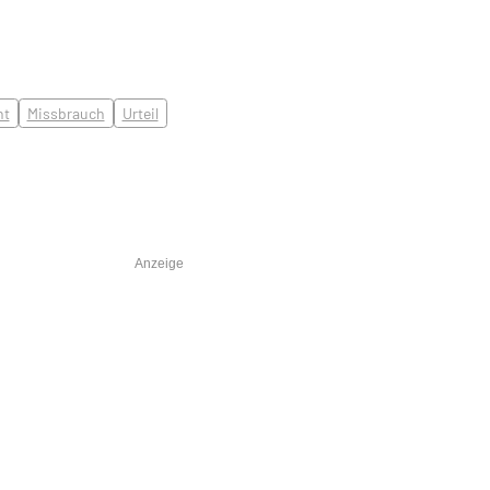
ht
Missbrauch
Urteil
Anzeige