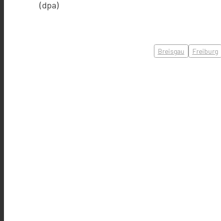
(dpa)
Breisgau
Freiburg