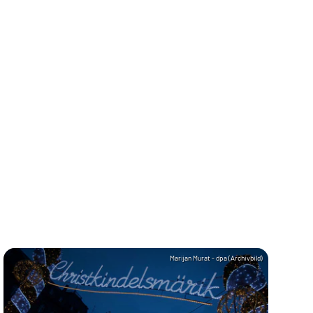
Marijan Murat - dpa (Archivbild)