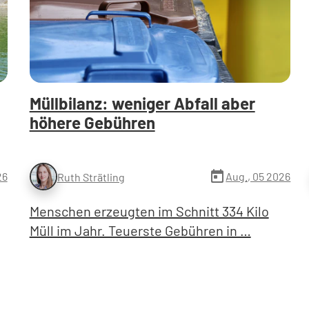
Müllbilanz: weniger Abfall aber
höhere Gebühren
today
26
Aug., 05 2026
Ruth Strätling
Menschen erzeugten im Schnitt 334 Kilo
Müll im Jahr. Teuerste Gebühren in …