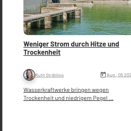
Weniger Strom durch Hitze und
Trockenheit
today
Aug., 05 20
Ruth Strätling
Wasserkraftwerke bringen wegen
Trockenheit und niedrigem Pegel …