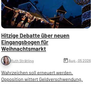
Hitzige Debatte über neuen
Eingangsbogen für
Weihnachtsmarkt
today
Aug., 05 2026
Ruth Strätling
Wahrzeichen soll erneuert werden.
Opposition wittert Geldverschwendung.