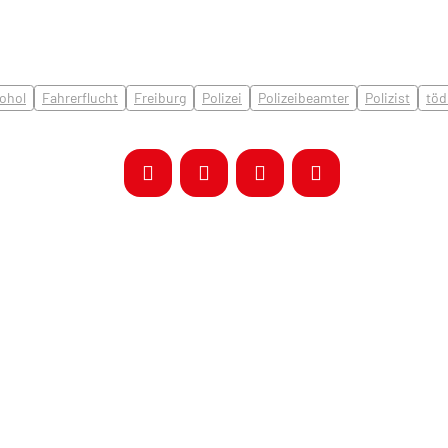
ohol
Fahrerflucht
Freiburg
Polizei
Polizeibeamter
Polizist
töd