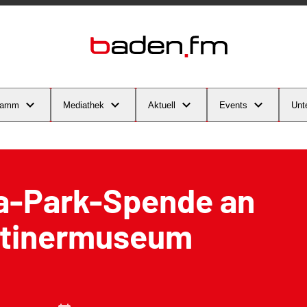
ramm
Mediathek
Aktuell
Events
Unt
a-Park-Spende an
tinermuseum