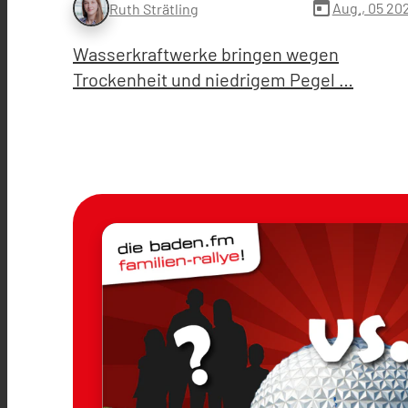
today
Aug., 05 20
Ruth Strätling
Wasserkraftwerke bringen wegen
Trockenheit und niedrigem Pegel …