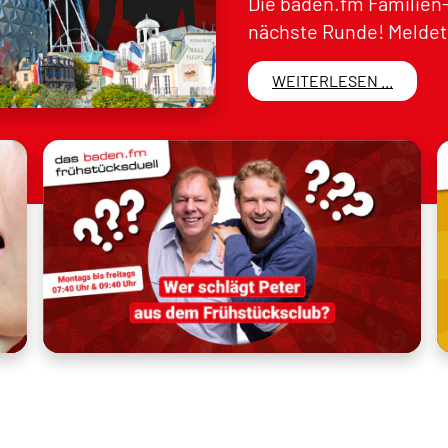
Die baden.fm Familien-
nächste Runde! Meldet 
WEITERLESEN ...