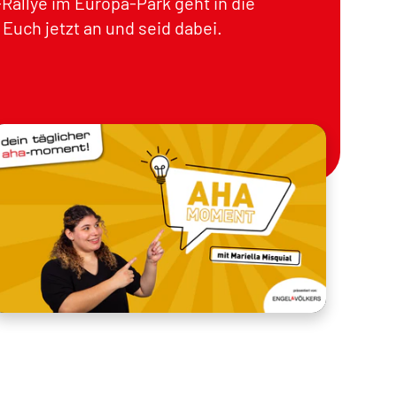
Rallye im Europa-Park geht in die
Euch jetzt an und seid dabei.