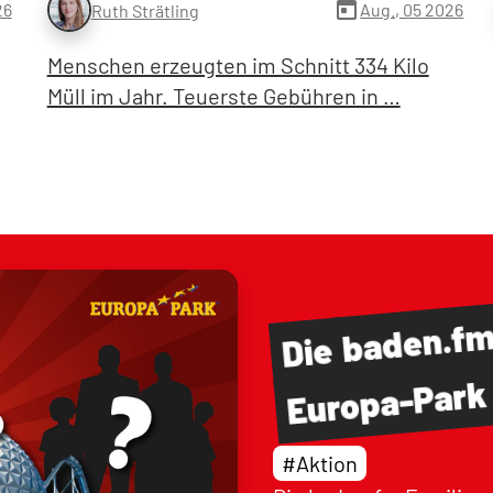
today
26
Aug., 05 2026
Ruth Strätling
Menschen erzeugten im Schnitt 334 Kilo
Müll im Jahr. Teuerste Gebühren in …
baden.f
Die
Europa-Park
#Aktion