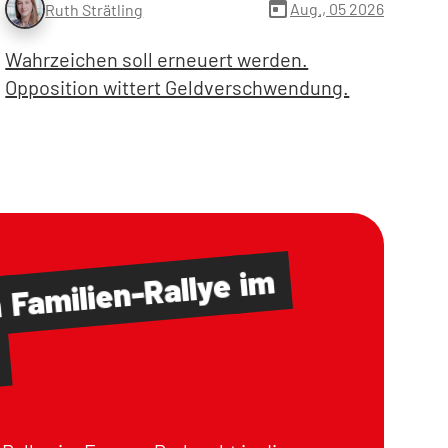
today
Aug., 05 2026
Ruth Strätling
Wahrzeichen soll erneuert werden.
Opposition wittert Geldverschwendung.
im
Familien-Rallye
m