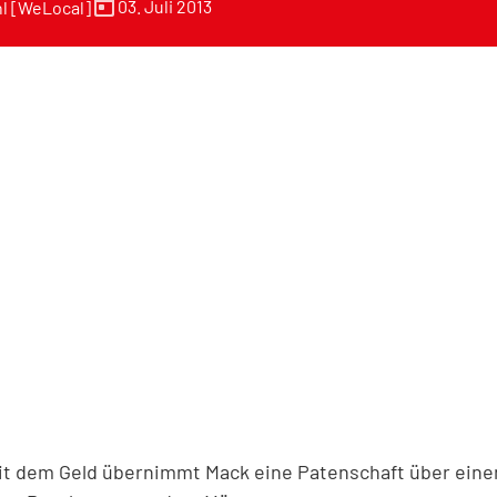
today
03. Juli 2013
l [WeLocal]
 dem Geld übernimmt Mack eine Patenschaft über eine