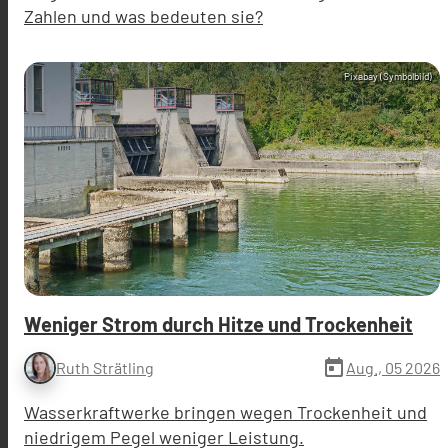
Zahlen und was bedeuten sie?
Pixabay (Symbolbild)
Weniger Strom durch Hitze und Trockenheit
today
Aug., 05 2026
Ruth Strätling
Wasserkraftwerke bringen wegen Trockenheit und
niedrigem Pegel weniger Leistung.