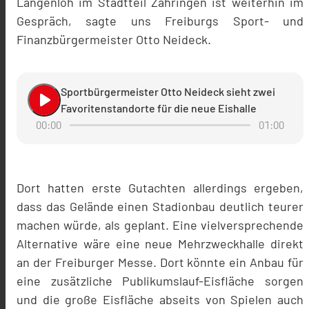
Längenloh im Stadtteil Zähringen ist weiterhin im
Gespräch, sagte uns Freiburgs Sport- und
Finanzbürgermeister Otto Neideck.
Sportbürgermeister Otto Neideck sieht zwei
play_arrow
Favoritenstandorte für die neue Eishalle
00:00
01:00
Dort hatten erste Gutachten allerdings ergeben,
dass das Gelände einen Stadionbau deutlich teurer
machen würde, als geplant. Eine vielversprechende
Alternative wäre eine neue Mehrzweckhalle direkt
an der Freiburger Messe. Dort könnte ein Anbau für
eine zusätzliche Publikumslauf-Eisfläche sorgen
und die große Eisfläche abseits von Spielen auch