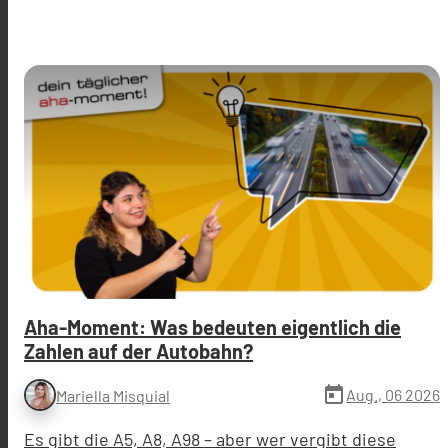
Aha-Moment: Was bedeuten eigentlich die
Zahlen auf der Autobahn?
today
Aug., 06 2026
Mariella Misquial
Es gibt die A5, A8, A98 – aber wer vergibt diese