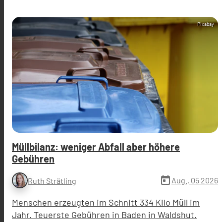
Pixabay
Müllbilanz: weniger Abfall aber höhere
Gebühren
today
Aug., 05 2026
Ruth Strätling
Menschen erzeugten im Schnitt 334 Kilo Müll im
Jahr. Teuerste Gebühren in Baden in Waldshut.