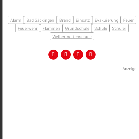
Alarm
Bad Säckingen
Brand
Einsatz
Evakuierung
Feuer
Feuerwehr
Flammen
Grundschule
Schule
Schüler
Weihermattenschule
Anzeige