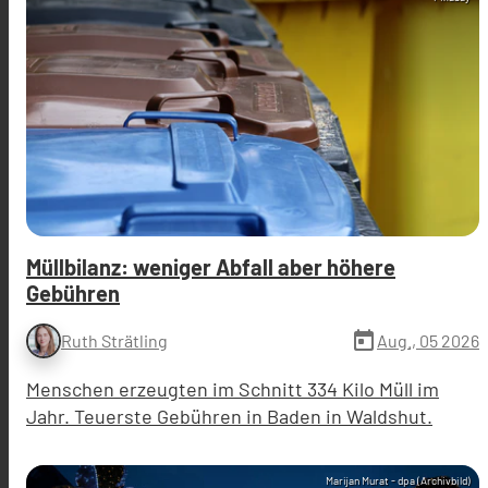
Müllbilanz: weniger Abfall aber höhere
Gebühren
today
Aug., 05 2026
Ruth Strätling
Menschen erzeugten im Schnitt 334 Kilo Müll im
Jahr. Teuerste Gebühren in Baden in Waldshut.
Marijan Murat - dpa (Archivbild)