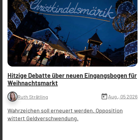
Hitzige Debatte über neuen Eingangsbogen für
Weihnachtsmarkt
today
Aug., 05 2026
Ruth Strätling
Wahrzeichen soll erneuert werden. Opposition
wittert Geldverschwendung.