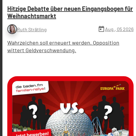
Hitzige Debatte über neuen Eingangsbogen für
Weihnachtsmarkt
today
Aug., 05 2026
Ruth Strätling
Wahrzeichen soll erneuert werden. Opposition
wittert Geldverschwendung.