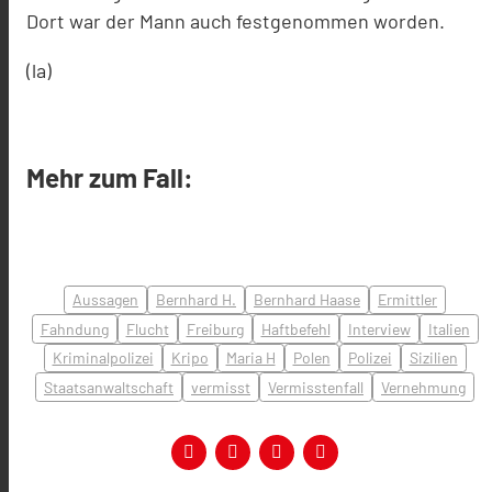
Dort war der Mann auch festgenommen worden.
(la)
Mehr zum Fall:
Aussagen
Bernhard H.
Bernhard Haase
Ermittler
Fahndung
Flucht
Freiburg
Haftbefehl
Interview
Italien
Kriminalpolizei
Kripo
Maria H
Polen
Polizei
Sizilien
Staatsanwaltschaft
vermisst
Vermisstenfall
Vernehmung