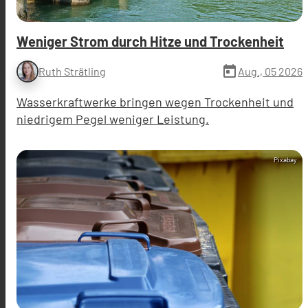
Weniger Strom durch Hitze und Trockenheit
today
Aug., 05 2026
Ruth Strätling
Wasserkraftwerke bringen wegen Trockenheit und
niedrigem Pegel weniger Leistung.
Pixabay