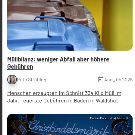
Müllbilanz: weniger Abfall aber höhere
Gebühren
today
Aug., 05 2026
Ruth Strätling
Menschen erzeugten im Schnitt 334 Kilo Müll im
Jahr. Teuerste Gebühren in Baden in Waldshut.
Marijan Murat - dpa (Archivbild)