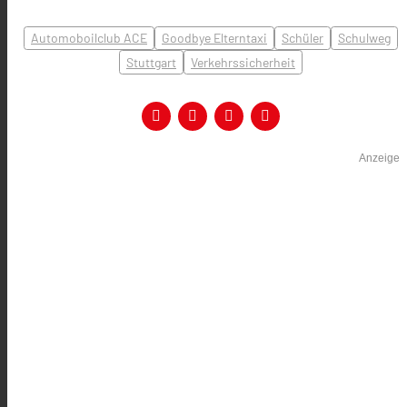
Automoboilclub ACE
Goodbye Elterntaxi
Schüler
Schulweg
Stuttgart
Verkehrssicherheit
Anzeige