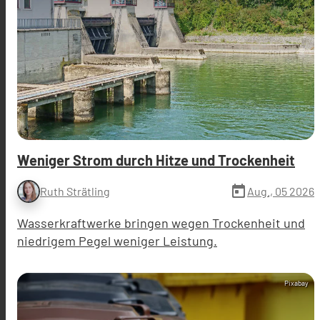
Weniger Strom durch Hitze und Trockenheit
today
Aug., 05 2026
Ruth Strätling
Wasserkraftwerke bringen wegen Trockenheit und
niedrigem Pegel weniger Leistung.
Pixabay