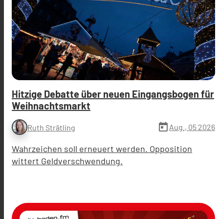
Hitzige Debatte über neuen Eingangsbogen für
Weihnachtsmarkt
today
Aug., 05 2026
Ruth Strätling
Wahrzeichen soll erneuert werden. Opposition
wittert Geldverschwendung.