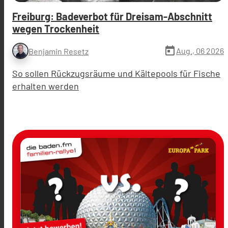
Freiburg: Badeverbot für Dreisam-Abschnitt
wegen Trockenheit
today
Aug., 06 2026
Benjamin Resetz
So sollen Rückzugsräume und Kältepools für Fische
erhalten werden