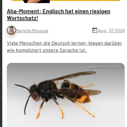
Aha-Moment: Englisch hat einen riesigen
Wortschatz!
today
Aug., 07 2026
Mariella Misquial
Viele Menschen die Deutsch lernen, klagen darüber
wie kompliziert unsere Sprache ist.
Landesanstalt für Umwelt BW