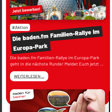
#Aktion
im
Familien-Rallye
baden.fm
Die
Europa-Park
Die baden.fm Familien-Rallye im Europa-Park
geht in die nächste Runde! Meldet Euch jetzt …
WEITERLESEN ...