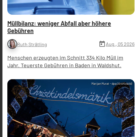
Müllbilanz: weniger Abfall aber höhere
Gebühren
today
Aug., 05 2026
Ruth Strätling
Menschen erzeugten im Schnitt 334 Kilo Müll im
Jahr. Teuerste Gebühren in Baden in Waldshut.
Marijan Murat - dpa (Archivbild)