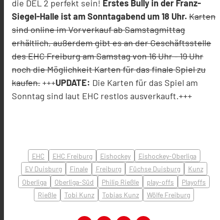
die DEL 2 perfekt sein!
Erstes Bully in der Franz-
Siegel-Halle ist am Sonntagabend um 18 Uhr.
Karten
sind online im Vorverkauf ab Samstagmittag
erhältlich, außerdem gibt es an der Geschäftsstelle
des EHC Freiburg am Samstag von 16 Uhr - 19 Uhr
noch die Möglichkeit Karten für das finale Spiel zu
kaufen.
+++
UPDATE:
Die Karten für das Spiel am
Sonntag sind laut EHC restlos ausverkauft.+++
EHC
EHC Freiburg
Eishockey
Eishockey-Oberliga
EV Duisburg
Finale
Freiburg
Füchse Duisburg
Kunz
Oberliga
Oberliga-Süd
Philip Rießle
play-offs
Playoffs
Rießle
Tobi Kunz
Tobias Kunz
Wölfe Freiburg