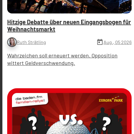
Hitzige Debatte über neuen Eingangsbogen für
Weihnachtsmarkt
today
Aug., 05 2026
Ruth Strätling
Wahrzeichen soll erneuert werden. Opposition
wittert Geldverschwendung.