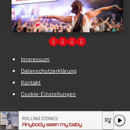
Impressum
Datenschutzerklärung
Kontakt
Cookie-Einstellungen
ROLLING STONES
queue_music
play_arrow
Anybody seen my baby