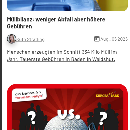
Müllbilanz: weniger Abfall aber höhere
Gebühren
today
Aug., 05 2026
Ruth Strätling
Menschen erzeugten im Schnitt 334 Kilo Müll im
Jahr. Teuerste Gebühren in Baden in Waldshut.