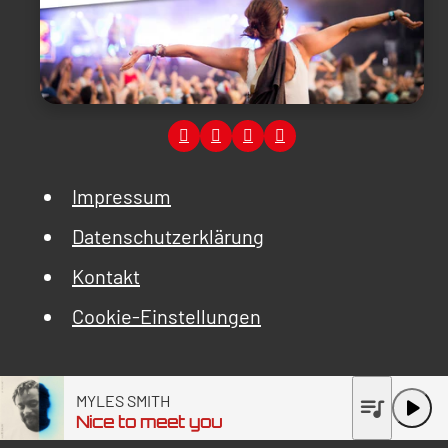
Impressum
Datenschutzerklärung
Kontakt
Cookie-Einstellungen
MYLES SMITH
queue_music
play_arrow
Nice to meet you