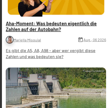
Aha-Moment: Was bedeuten eigentlich die
Zahlen auf der Autobahn?
today
Aug., 06 2026
Mariella Misquial
Es gibt die A5, A8, A98 – aber wer vergibt diese
Zahlen und was bedeuten sie?
Pixabay (Symbolbild)