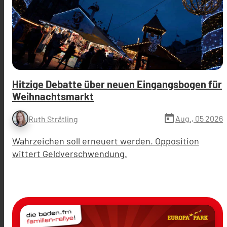
Hitzige Debatte über neuen Eingangsbogen für
Weihnachtsmarkt
today
Aug., 05 2026
Ruth Strätling
Wahrzeichen soll erneuert werden. Opposition
wittert Geldverschwendung.