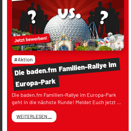
#Aktion
im
Familien-Rallye
baden.fm
Die
Europa-Park
Die baden.fm Familien-Rallye im Europa-Park
geht in die nächste Runde! Meldet Euch jetzt …
WEITERLESEN ...