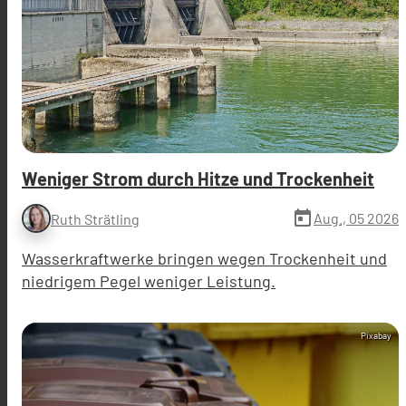
Weniger Strom durch Hitze und Trockenheit
today
Aug., 05 2026
Ruth Strätling
Wasserkraftwerke bringen wegen Trockenheit und
niedrigem Pegel weniger Leistung.
Pixabay