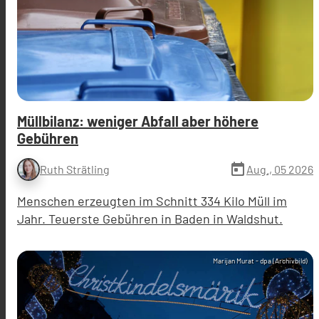
Müllbilanz: weniger Abfall aber höhere
Gebühren
today
Aug., 05 2026
Ruth Strätling
Menschen erzeugten im Schnitt 334 Kilo Müll im
Jahr. Teuerste Gebühren in Baden in Waldshut.
Marijan Murat - dpa (Archivbild)