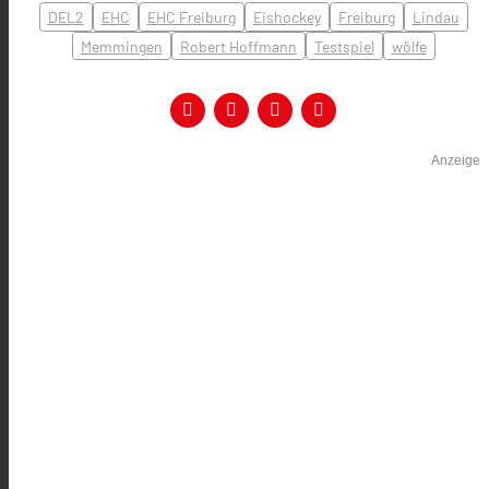
DEL2
EHC
EHC Freiburg
Eishockey
Freiburg
Lindau
Memmingen
Robert Hoffmann
Testspiel
wölfe
Anzeige