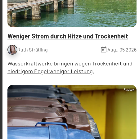
Weniger Strom durch Hitze und Trockenheit
today
Aug., 05 2026
Ruth Strätling
Wasserkraftwerke bringen wegen Trockenheit und
niedrigem Pegel weniger Leistung.
Pixabay