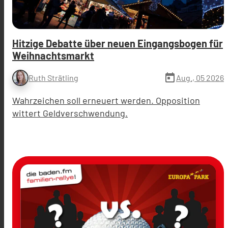
Hitzige Debatte über neuen Eingangsbogen für
Weihnachtsmarkt
today
Aug., 05 2026
Ruth Strätling
Wahrzeichen soll erneuert werden. Opposition
wittert Geldverschwendung.