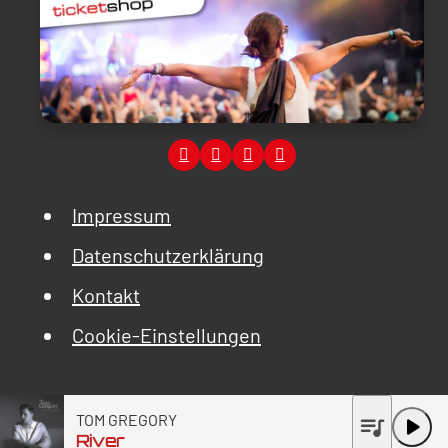
Impressum
Datenschutzerklärung
Kontakt
Cookie-Einstellungen
TOM GREGORY
queue_music
play_arrow
River