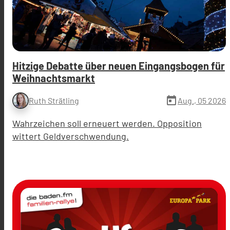
Hitzige Debatte über neuen Eingangsbogen für
Weihnachtsmarkt
today
Aug., 05 2026
Ruth Strätling
Wahrzeichen soll erneuert werden. Opposition
wittert Geldverschwendung.