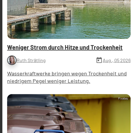
Weniger Strom durch Hitze und Trockenheit
today
Aug., 05 2026
Ruth Strätling
Wasserkraftwerke bringen wegen Trockenheit und
niedrigem Pegel weniger Leistung.
Pixabay