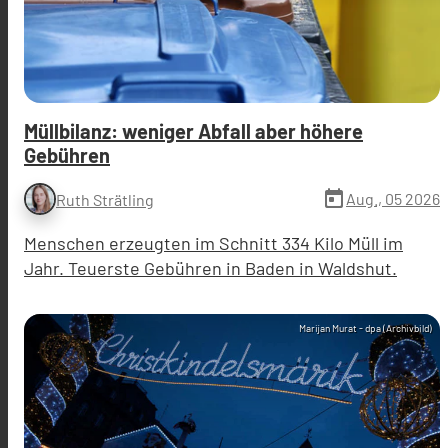
Müllbilanz: weniger Abfall aber höhere
Gebühren
today
Aug., 05 2026
Ruth Strätling
Menschen erzeugten im Schnitt 334 Kilo Müll im
Jahr. Teuerste Gebühren in Baden in Waldshut.
Marijan Murat - dpa (Archivbild)