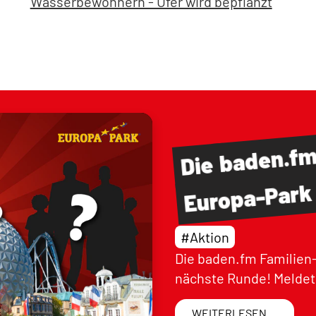
Wasserbewohnern - Ufer wird bepflanzt
baden.f
Die
Europa-Park
#Aktion
Die baden.fm Familien-
nächste Runde! Meldet 
WEITERLESEN ...