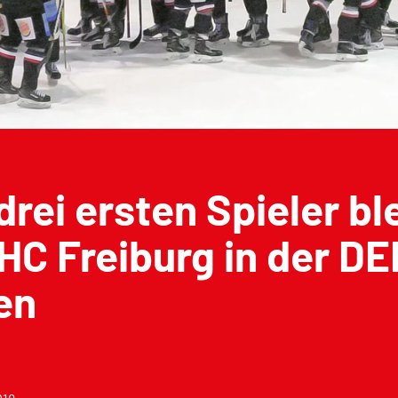
drei ersten Spieler bl
C Freiburg in der D
en