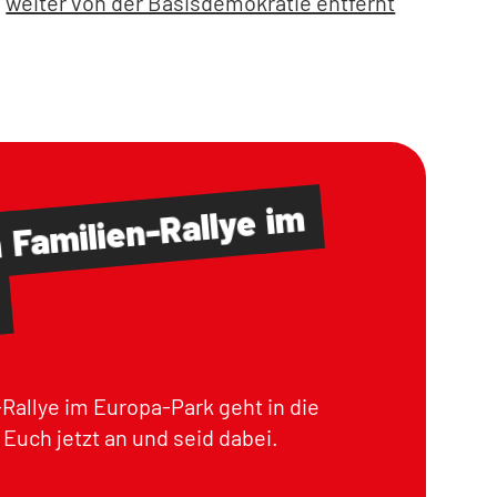
weiter von der Basisdemokratie entfernt
im
Familien-Rallye
m
Rallye im Europa-Park geht in die
Euch jetzt an und seid dabei.