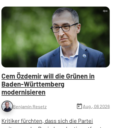
dpa
Cem Özdemir will die Grünen in
Baden-Württemberg
modernisieren
today
Aug., 06 2026
Benjamin Resetz
Kritiker fürchten, dass sich die Partei