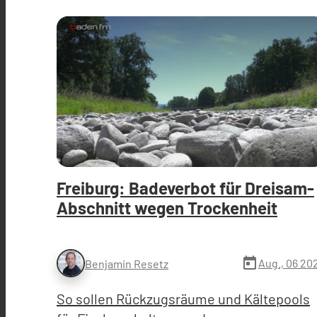
Freiburg: Badeverbot für Dreisam-
Abschnitt wegen Trockenheit
today
Aug., 06 20
Benjamin Resetz
So sollen Rückzugsräume und Kältepools