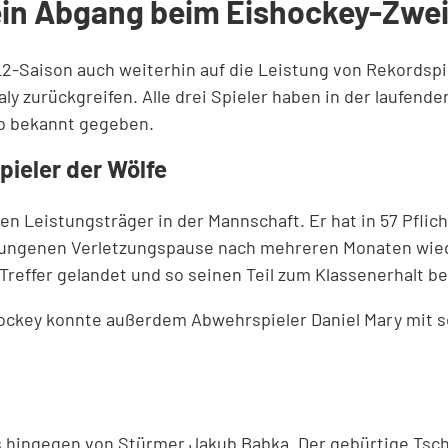
ein Abgang beim Eishockey-Zweit
-Saison auch weiterhin auf die Leistung von Rekordspi
aly zurückgreifen. Alle drei Spieler haben in der laufen
b bekannt gegeben.
pieler der Wölfe
ten Leistungsträger in der Mannschaft. Er hat in 57 Pflich
rzwungenen Verletzungspause nach mehreren Monaten wied
reffer gelandet und so seinen Teil zum Klassenerhalt b
ockey konnte außerdem Abwehrspieler Daniel Mary mit se
 hingegen von Stürmer Jakub Babka. Der gebürtige Tsch