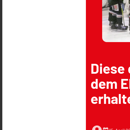
Diese 
dem EH
erhalt