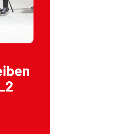
eiben
EL2