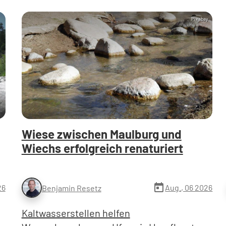
Pixabay
Wiese zwischen Maulburg und
Wiechs erfolgreich renaturiert
today
26
Aug., 06 2026
Benjamin Resetz
Kaltwasserstellen helfen