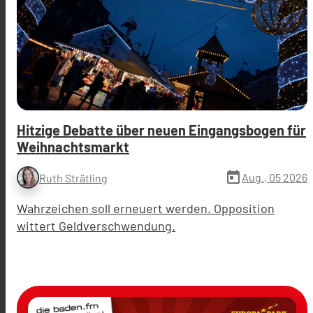
Hitzige Debatte über neuen Eingangsbogen für
Weihnachtsmarkt
today
Aug., 05 2026
Ruth Strätling
Wahrzeichen soll erneuert werden. Opposition
wittert Geldverschwendung.