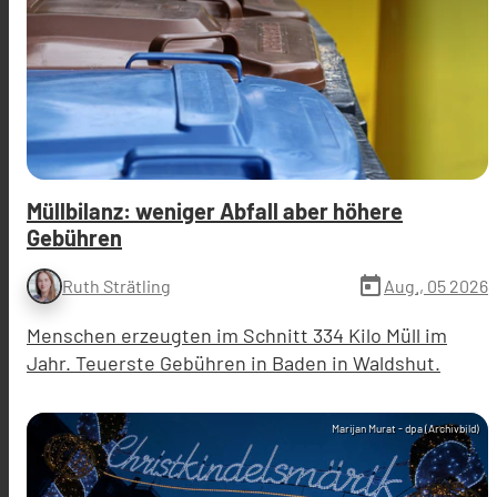
Müllbilanz: weniger Abfall aber höhere
Gebühren
today
Aug., 05 2026
Ruth Strätling
Menschen erzeugten im Schnitt 334 Kilo Müll im
Jahr. Teuerste Gebühren in Baden in Waldshut.
Marijan Murat - dpa (Archivbild)