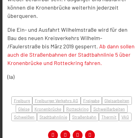
können die Kronenbrücke weiterhin jederzeit
überqueren.
Die Ein- und Ausfahrt Wilhelmstraße wird für den
Bau des neuen Kreisverkehrs Wilhelm-
/Faulerstraße bis März 2019 gesperrt.
Ab dann sollen
auch die Straßenbahnen der Stadtbahnlinie 5 über
Kronenbrücke und Rotteckring fahren.
(la)
Freiburg
Freiburger Verkehrs AG
Freigabe
Gleisarbeiten
Gleise
Kronenbrücke
Rotteckring
Schweißarbeiten
Schweißen
Stadtbahnlinie
Straßenbahn
Thermit
VAG