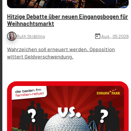
Hitzige Debatte über neuen Eingangsbogen für
Weihnachtsmarkt
today
Aug., 05 2026
Ruth Strätling
Wahrzeichen soll erneuert werden. Opposition
wittert Geldverschwendung.