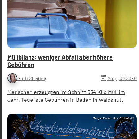
Müllbilanz: weniger Abfall aber höhere
Gebühren
today
Aug., 05 2026
Ruth Strätling
Menschen erzeugten im Schnitt 334 Kilo Müll im
Jahr. Teuerste Gebühren in Baden in Waldshut.
Marijan Murat - dpa (Archivbild)