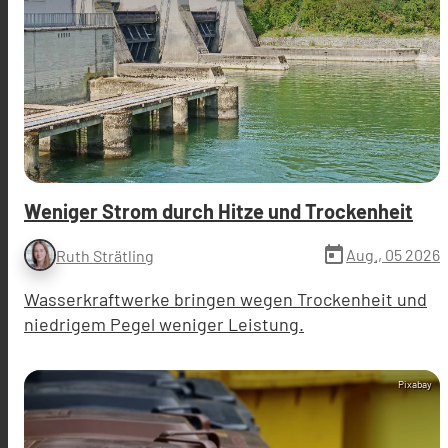
Weniger Strom durch Hitze und Trockenheit
today
Aug., 05 2026
Ruth Strätling
Wasserkraftwerke bringen wegen Trockenheit und
niedrigem Pegel weniger Leistung.
Pixabay