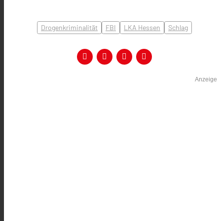
Drogenkriminalität
FBI
LKA Hessen
Schlag
Anzeige