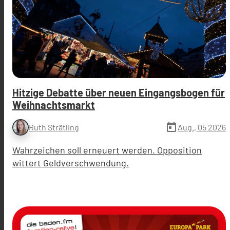
Hitzige Debatte über neuen Eingangsbogen für
Weihnachtsmarkt
today
Aug., 05 2026
Ruth Strätling
Wahrzeichen soll erneuert werden. Opposition
wittert Geldverschwendung.