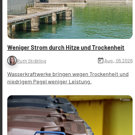
Weniger Strom durch Hitze und Trockenheit
today
Aug., 05 2026
Ruth Strätling
Wasserkraftwerke bringen wegen Trockenheit und
niedrigem Pegel weniger Leistung.
Pixabay