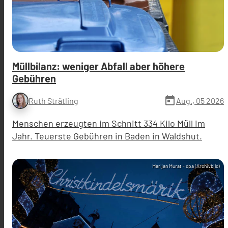
Müllbilanz: weniger Abfall aber höhere
Gebühren
today
Aug., 05 2026
Ruth Strätling
Menschen erzeugten im Schnitt 334 Kilo Müll im
Jahr. Teuerste Gebühren in Baden in Waldshut.
Marijan Murat - dpa (Archivbild)