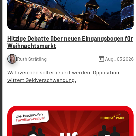
Hitzige Debatte über neuen Eingangsbogen für
Weihnachtsmarkt
today
Aug., 05 2026
Ruth Strätling
Wahrzeichen soll erneuert werden. Opposition
wittert Geldverschwendung.