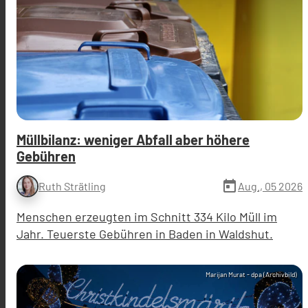
Müllbilanz: weniger Abfall aber höhere
Gebühren
today
Aug., 05 2026
Ruth Strätling
Menschen erzeugten im Schnitt 334 Kilo Müll im
Jahr. Teuerste Gebühren in Baden in Waldshut.
Marijan Murat - dpa (Archivbild)