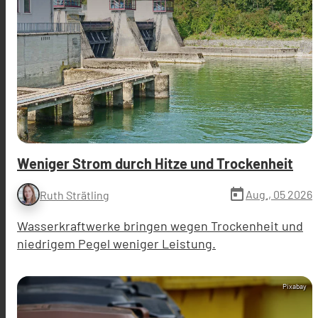
Weniger Strom durch Hitze und Trockenheit
today
Aug., 05 2026
Ruth Strätling
Wasserkraftwerke bringen wegen Trockenheit und
niedrigem Pegel weniger Leistung.
Pixabay