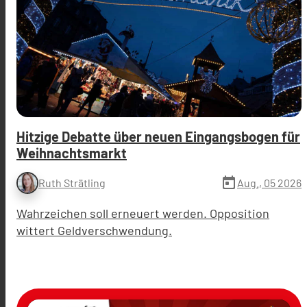
Hitzige Debatte über neuen Eingangsbogen für
Weihnachtsmarkt
today
Aug., 05 2026
Ruth Strätling
Wahrzeichen soll erneuert werden. Opposition
wittert Geldverschwendung.