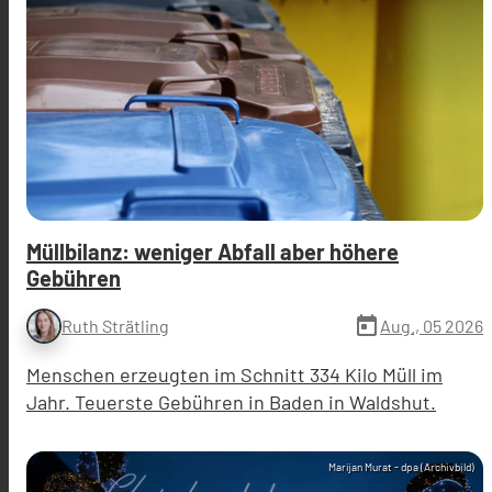
Müllbilanz: weniger Abfall aber höhere
Gebühren
today
Aug., 05 2026
Ruth Strätling
Menschen erzeugten im Schnitt 334 Kilo Müll im
Jahr. Teuerste Gebühren in Baden in Waldshut.
Marijan Murat - dpa (Archivbild)