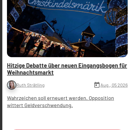
Hitzige Debatte über neuen Eingangsbogen für
Weihnachtsmarkt
today
Aug., 05 2026
Ruth Strätling
Wahrzeichen soll erneuert werden. Opposition
wittert Geldverschwendung.