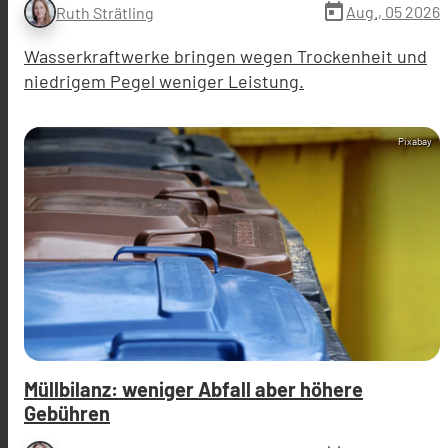
today
Aug., 05 2026
Ruth Strätling
Wasserkraftwerke bringen wegen Trockenheit und
niedrigem Pegel weniger Leistung.
Pixabay
Müllbilanz: weniger Abfall aber höhere
Gebühren