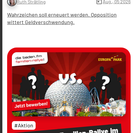
today
Aug., 05 2026
Ruth Strätling
Wahrzeichen soll erneuert werden. Opposition
wittert Geldverschwendung.
#Aktion
im
Familien-Rallye