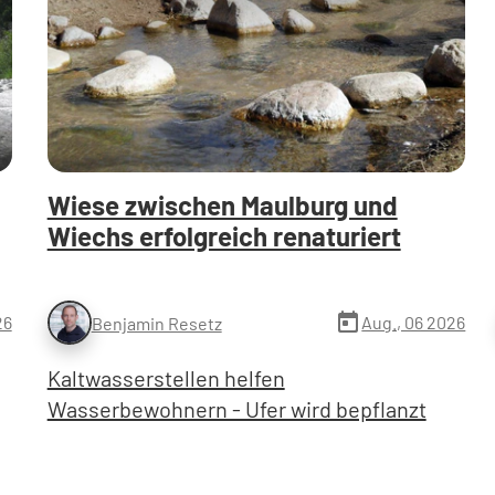
Wiese zwischen Maulburg und
Wiechs erfolgreich renaturiert
today
26
Aug., 06 2026
Benjamin Resetz
Kaltwasserstellen helfen
Wasserbewohnern - Ufer wird bepflanzt