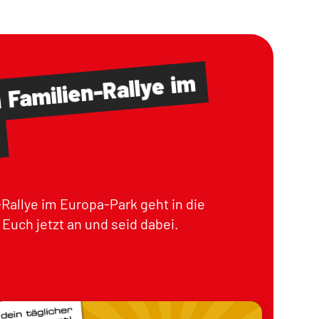
im
Familien-Rallye
m
Rallye im Europa-Park geht in die
Euch jetzt an und seid dabei.