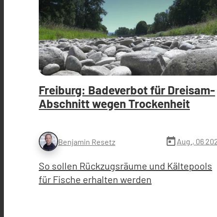
Freiburg: Badeverbot für Dreisam-
Abschnitt wegen Trockenheit
today
Aug., 06 20
Benjamin Resetz
So sollen Rückzugsräume und Kältepools
für Fische erhalten werden