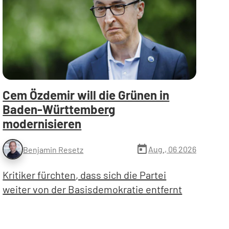
Cem Özdemir will die Grünen in
Baden-Württemberg
modernisieren
today
Aug., 06 2026
Benjamin Resetz
Kritiker fürchten, dass sich die Partei
weiter von der Basisdemokratie entfernt